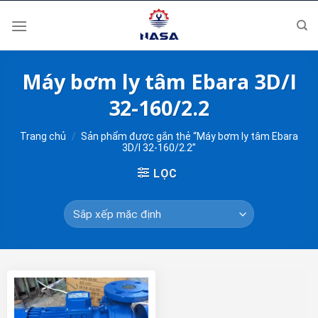
Skip
to
content
Máy bơm ly tâm Ebara 3D/I
32-160/2.2
Trang chủ
/
Sản phẩm được gắn thẻ “Máy bơm ly tâm Ebara
3D/I 32-160/2.2”
LỌC