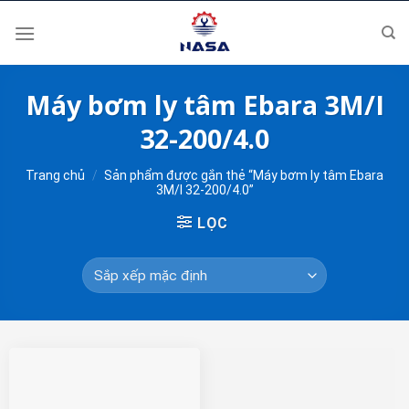
Skip
to
content
Máy bơm ly tâm Ebara 3M/I
32-200/4.0
Trang chủ
/
Sản phẩm được gắn thẻ “Máy bơm ly tâm Ebara
3M/I 32-200/4.0”
LỌC