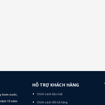
HỖ TRỢ KHÁCH HÀNG
áy bơm
nước,
Chính sách bảo mật
nghiệm 15 năm
Chính sách đổi trả hàng