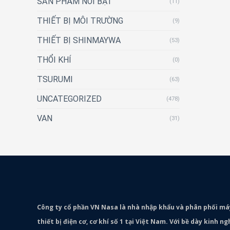
SẢN PHẨM NỔI BẬT
(11)
THIẾT BỊ MÔI TRƯỜNG
(9)
THIẾT BỊ SHINMAYWA
(53)
THỔI KHÍ
(0)
TSURUMI
(63)
UNCATEGORIZED
(478)
VAN
(31)
Công ty cổ phần VN Nasa là nhà nhập khẩu và phân phối m
thiết bị điện cơ, cơ khí số 1 tại Việt Nam. Với bề dày kinh 