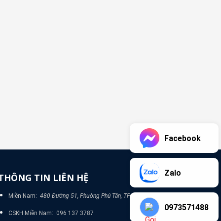
Facebook
Zalo
THÔNG TIN LIÊN HỆ
Miền Nam:
480 Đường 51, Phường Phú Tân, TP Bình Dương
0973571488
CSKH Miền Nam: 096 137 3787