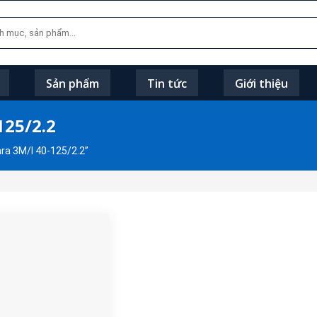
Sản phẩm
Tin tức
Giới thiệu
125/2.2
a 3M/I 40-125/2.2”