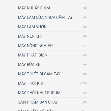
MÁY KHUẤY CHÌM
(68)
MÁY LÀM CỬA NHỰA CẦM TAY
(0)
MÁY LÀM VƯỜN
(0)
MÁY NÉN KHÍ
(0)
MÁY NÔNG NGHIỆP
(1)
MÁY PHÁT ĐIỆN
(6)
MÁY RỬA XE
(0)
MÁY THIẾT BỊ CẦM TAY
(0)
MÁY THỔI KHÍ
(239)
MÁY THỔI KHÍ TSURUMI
(6)
SẢN PHẨM BÁN CHẠY
(23)