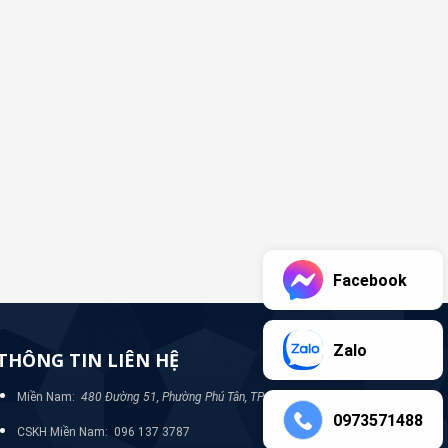
Facebook
Zalo
THÔNG TIN LIÊN HỆ
Miền Nam:
480 Đường 51, Phường Phú Tân, TP Bình Dương
0973571488
CSKH Miền Nam: 096 137 3787