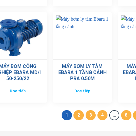
MÁY BƠM CÔNG
MÁY BƠM LY TÂM
MÁY
GHIỆP EBARA MD/I
EBARA 1 TẦNG CÁNH
EBAR
50-250/22
PRA 0.50M
Đọc tiếp
Đọc tiếp
1
2
3
4
…
8