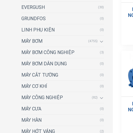
EVERGUSH
(30)
N
GRUNDFOS
(0)
LINH PHỤ KIỆN
(0)
MÁY BƠM
(4755)
MÁY BƠM CÔNG NGHIỆP
(3)
MÁY BƠM DÂN DỤNG
(0)
MÁY CẮT TƯỜNG
(0)
MÁY CƠ KHÍ
(0)
MÁY CÔNG NGHIỆP
(82)
MÁY CƯA
N
(0)
MÁY HÀN
(0)
MÁY HỚT VÁNG
(2)