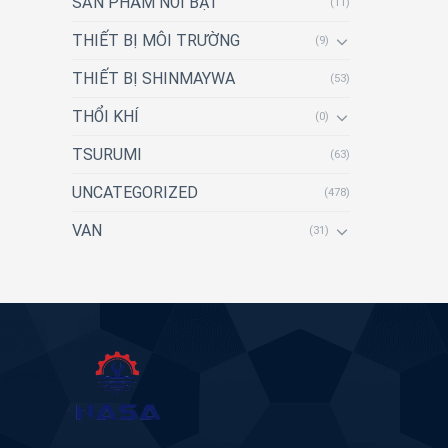
SẢN PHẨM NỔI BẬT
(11)
THIẾT BỊ MÔI TRƯỜNG
(9)
THIẾT BỊ SHINMAYWA
(53)
THỔI KHÍ
(0)
TSURUMI
(63)
UNCATEGORIZED
(478)
VAN
(31)