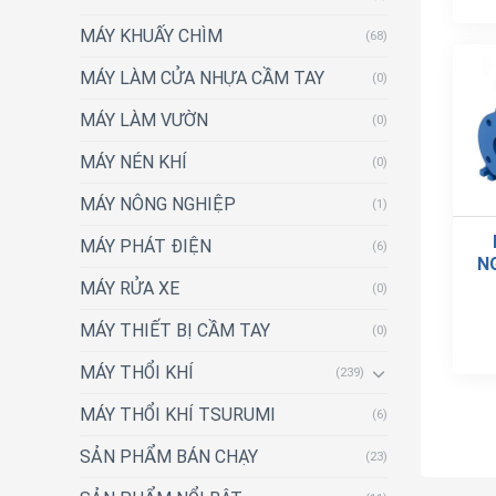
MÁY KHUẤY CHÌM
(68)
MÁY LÀM CỬA NHỰA CẦM TAY
(0)
MÁY LÀM VƯỜN
(0)
MÁY NÉN KHÍ
(0)
MÁY NÔNG NGHIỆP
(1)
MÁY PHÁT ĐIỆN
(6)
N
MÁY RỬA XE
(0)
MÁY THIẾT BỊ CẦM TAY
(0)
MÁY THỔI KHÍ
(239)
MÁY THỔI KHÍ TSURUMI
(6)
SẢN PHẨM BÁN CHẠY
(23)