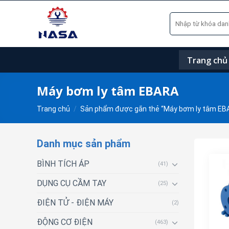
Skip
Tìm
to
kiếm:
content
Trang chủ
Máy bơm ly tâm EBARA
Trang chủ
/
Sản phẩm được gắn thẻ “Máy bơm ly tâm EB
Danh mục sản phẩm
BÌNH TÍCH ÁP
(41)
DỤNG CỤ CẦM TAY
(25)
ĐIỆN TỬ - ĐIỆN MÁY
(2)
ĐỘNG CƠ ĐIỆN
(463)