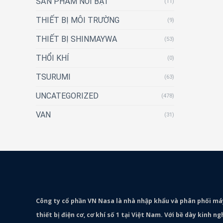
SẢN PHẨM NỔI BẬT
(11)
THIẾT BỊ MÔI TRƯỜNG
(9)
THIẾT BỊ SHINMAYWA
(53)
THỔI KHÍ
(0)
TSURUMI
(63)
UNCATEGORIZED
(478)
VAN
(31)
Công ty cổ phần VN Nasa là nhà nhập khẩu và phân phối m
thiết bị điện cơ, cơ khí số 1 tại Việt Nam. Với bề dày kinh 