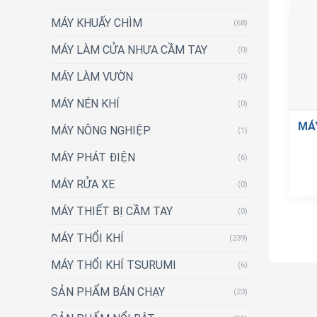
MÁY KHUẤY CHÌM
(68)
MÁY LÀM CỬA NHỰA CẦM TAY
(0)
MÁY LÀM VƯỜN
(0)
MÁY NÉN KHÍ
(0)
MÁ
MÁY NÔNG NGHIỆP
(1)
MÁY PHÁT ĐIỆN
(6)
MÁY RỬA XE
(0)
MÁY THIẾT BỊ CẦM TAY
(0)
MÁY THỔI KHÍ
(239)
MÁY THỔI KHÍ TSURUMI
(6)
SẢN PHẨM BÁN CHẠY
(23)