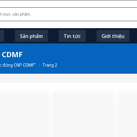
Sản phẩm
Tin tức
Giới thiệu
P CDMF
ục đứng CNP CDMF”
/
Trang 2