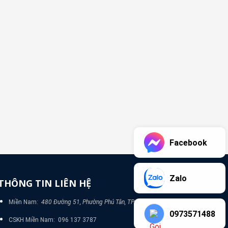
Facebook
Zalo
THÔNG TIN LIÊN HỆ
Miền Nam:
480 Đường 51, Phường Phú Tân, TP Bình Dương
0973571488
CSKH Miền Nam: 096 137 3787