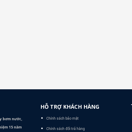
HỖ TRỢ KHÁCH HÀNG
áy bơm
nước,
Chính sách bảo mật
nghiệm 15 năm
Chính sách đổi trả hàng