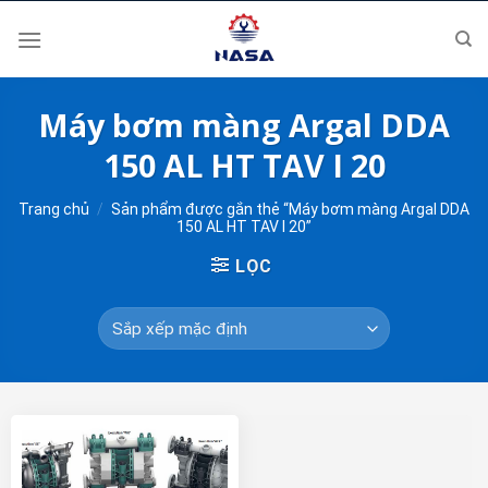
Skip
to
content
Máy bơm màng Argal DDA
150 AL HT TAV I 20
Trang chủ
/
Sản phẩm được gắn thẻ “Máy bơm màng Argal DDA
150 AL HT TAV I 20”
LỌC