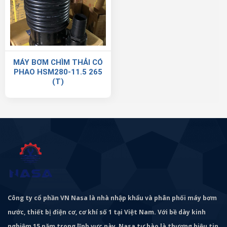
MÁY BƠM CHÌM THẢI CÓ
PHAO HSM280-11.5 265
(T)
Công ty cổ phần VN Nasa là nhà nhập khẩu và phân phối máy bơm
nước, thiết bị điện cơ, cơ khí số 1 tại Việt Nam. Với bề dày kinh
nghiệm 15 năm trong lĩnh vực này, Nasa tự hào là thương hiệu tin