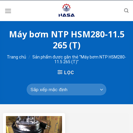
Skip
to
content
Máy bơm NTP HSM280-11.5
265 (T)
Trang chủ
/
Sản phẩm được gắn thẻ “Máy bơm NTP HSM280-
11.5 265 (T)”
LỌC