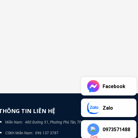
Facebook
Zalo
THÔNG TIN LIÊN HỆ
Miền Nam:
480 Đường 51, Phường Phú Tân, TP Bình Dương
0973571488
CSKH Miền Nam: 096 137 3787