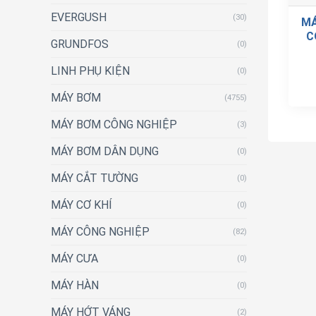
EVERGUSH
(30)
MÁ
C
GRUNDFOS
(0)
LINH PHỤ KIỆN
(0)
MÁY BƠM
(4755)
MÁY BƠM CÔNG NGHIỆP
(3)
MÁY BƠM DÂN DỤNG
(0)
MÁY CẮT TƯỜNG
(0)
MÁY CƠ KHÍ
(0)
MÁY CÔNG NGHIỆP
(82)
MÁY CƯA
(0)
MÁY HÀN
(0)
MÁY HỚT VÁNG
(2)