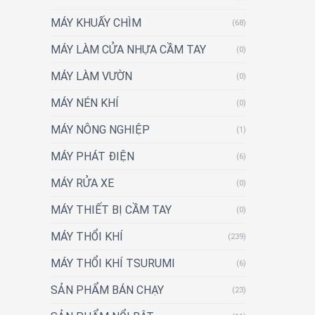
MÁY KHUẤY CHÌM
(68)
MÁY LÀM CỬA NHỰA CẦM TAY
(0)
MÁY LÀM VƯỜN
(0)
MÁY NÉN KHÍ
(0)
MÁY NÔNG NGHIỆP
(1)
MÁY PHÁT ĐIỆN
(6)
MÁY RỬA XE
(0)
MÁY THIẾT BỊ CẦM TAY
(0)
MÁY THỔI KHÍ
(239)
MÁY THỔI KHÍ TSURUMI
(6)
SẢN PHẨM BÁN CHẠY
(23)