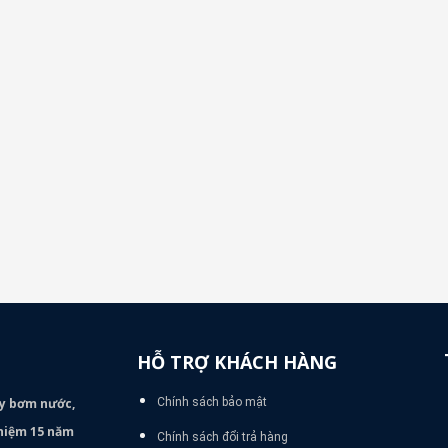
HỖ TRỢ KHÁCH HÀNG
áy bơm
nước,
Chính sách bảo mật
nghiệm 15 năm
Chính sách đổi trả hàng