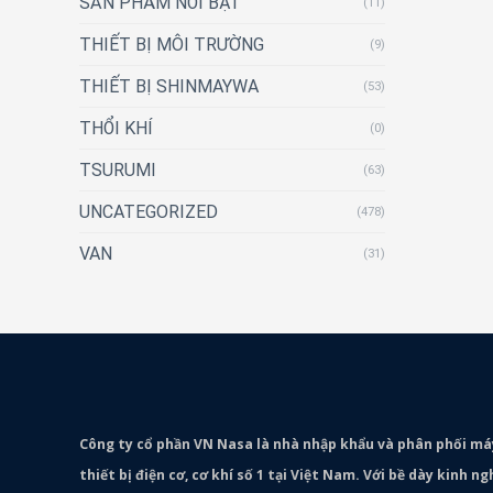
SẢN PHẨM NỔI BẬT
(11)
THIẾT BỊ MÔI TRƯỜNG
(9)
THIẾT BỊ SHINMAYWA
(53)
THỔI KHÍ
(0)
TSURUMI
(63)
UNCATEGORIZED
(478)
VAN
(31)
Công ty cổ phần VN Nasa là nhà nhập khẩu và phân phối m
thiết bị điện cơ, cơ khí số 1 tại Việt Nam. Với bề dày kinh 