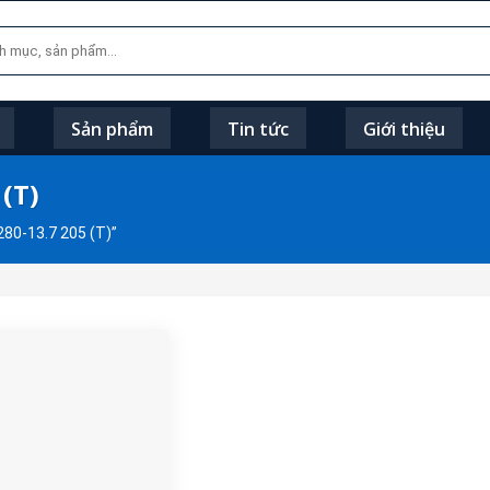
Sản phẩm
Tin tức
Giới thiệu
(T)
0-13.7 205 (T)”