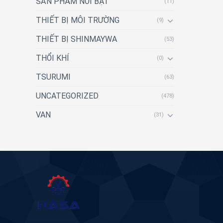
SẢN PHẨM NỔI BẬT
(11)
THIẾT BỊ MÔI TRƯỜNG
(9)
THIẾT BỊ SHINMAYWA
(53)
THỔI KHÍ
(0)
TSURUMI
(63)
UNCATEGORIZED
(478)
VAN
(31)