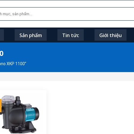
Sản phẩm
Tin tức
Giới thiệu
0
ono XKP 1100”