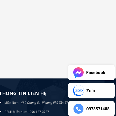
Facebook
Zalo
THÔNG TIN LIÊN HỆ
Miền Nam:
480 Đường 51, Phường Phú Tân, TP Bình Dương
0973571488
CSKH Miền Nam: 096 137 3787