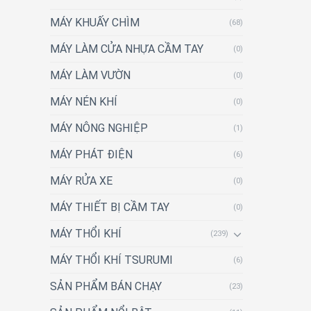
MÁY KHUẤY CHÌM
(68)
MÁY LÀM CỬA NHỰA CẦM TAY
(0)
MÁY LÀM VƯỜN
(0)
MÁY NÉN KHÍ
(0)
MÁY NÔNG NGHIỆP
(1)
MÁY PHÁT ĐIỆN
(6)
MÁY RỬA XE
(0)
MÁY THIẾT BỊ CẦM TAY
(0)
MÁY THỔI KHÍ
(239)
MÁY THỔI KHÍ TSURUMI
(6)
SẢN PHẨM BÁN CHẠY
(23)