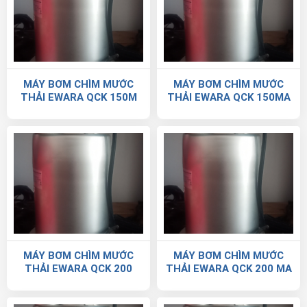
MÁY BƠM CHÌM MƯỚC
MÁY BƠM CHÌM MƯỚC
THẢI EWARA QCK 150M
THẢI EWARA QCK 150MA
MÁY BƠM CHÌM MƯỚC
MÁY BƠM CHÌM MƯỚC
THẢI EWARA QCK 200
THẢI EWARA QCK 200 MA