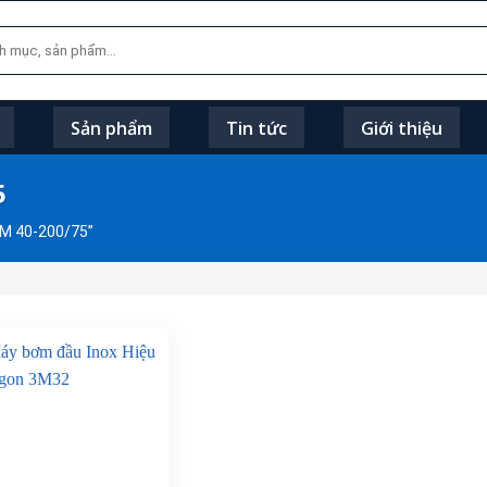
Sản phẩm
Tin tức
Giới thiệu
5
M 40-200/75”