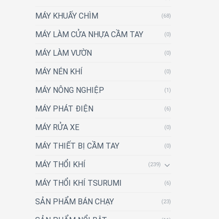
MÁY KHUẤY CHÌM
(68)
MÁY LÀM CỬA NHỰA CẦM TAY
(0)
MÁY LÀM VƯỜN
(0)
MÁY NÉN KHÍ
(0)
MÁY NÔNG NGHIỆP
(1)
MÁY PHÁT ĐIỆN
(6)
MÁY RỬA XE
(0)
MÁY THIẾT BỊ CẦM TAY
(0)
MÁY THỔI KHÍ
(239)
MÁY THỔI KHÍ TSURUMI
(6)
SẢN PHẨM BÁN CHẠY
(23)