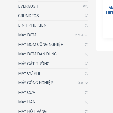
EVERGUSH
(30)
M
HIỆ
GRUNDFOS
(0)
LINH PHỤ KIỆN
(0)
MÁY BƠM
(4755)
MÁY BƠM CÔNG NGHIỆP
(3)
MÁY BƠM DÂN DỤNG
(0)
MÁY CẮT TƯỜNG
(0)
MÁY CƠ KHÍ
(0)
MÁY CÔNG NGHIỆP
(82)
MÁY CƯA
(0)
MÁY HÀN
(0)
MÁY HỚT VÁNG
(2)