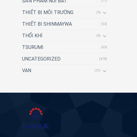
SẢN PHẨM NỔI BẬT
(11)
THIẾT BỊ MÔI TRƯỜNG
(9)
THIẾT BỊ SHINMAYWA
(53)
THỔI KHÍ
(0)
TSURUMI
(63)
UNCATEGORIZED
(478)
VAN
(31)