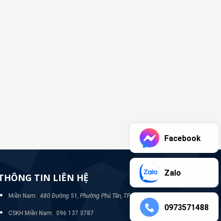
Facebook
Zalo
THÔNG TIN LIÊN HỆ
Miền Nam:
480 Đường 51, Phường Phú Tân, TP Bình Dương
0973571488
CSKH Miền Nam: 096 137 3787