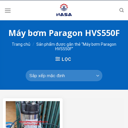
Skip
to
content
Máy bơm Paragon HVS550F
Trang chủ
/
Sản phẩm được gắn thẻ “Máy bơm Paragon
HVS550F”
LỌC