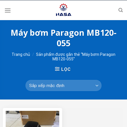
Skip
to
content
Máy bơm Paragon MB120-
055
Trang chủ
/
Sản phẩm được gắn thẻ “Máy bơm Paragon
MB120-055”
LỌC