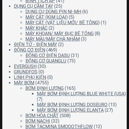
BÌNH TÍCH ÁP
(41)
DỤNG CỤ CẦM TAY
(25)
DỤNG CỤ DÙNG PIN NI-MH
(6)
MÁY CẮT (KIM LOẠI)
(5)
MÁY CẮT (VẬT LIỆU MỚI/ BÊ TÔNG)
(1)
MÁY KHÁC
(2)
MÁY KHOAN/ MÁY ĐỤC BÊ TÔNG
(8)
MÁY MÀI/MÁY CHÀ NHÁM
(3)
ĐIỆN TỬ - ĐIỆN MÁY
(2)
ĐỘNG CƠ ĐIỆN
(469)
ĐỘNG CƠ ĐIỆN DASU
(31)
ĐỘNG CƠ GUANGLU
(73)
EVERGUSH
(30)
GRUNDFOS
(0)
LINH PHỤ KIỆN
(0)
MÁY BƠM
(4755)
BƠM ĐỊNH LƯỢNG
(165)
MÁY BƠM ĐỊNH LƯỢNG BLUE WHITE (USA)
(7)
MÁY BƠM ĐỊNH LƯỢNG DOSEURO
(13)
MÁY BƠM ĐỊNH LƯỢNG ELANTA
(27)
BƠM HÓA CHẤT
(508)
BƠM NACHI
(32)
BƠM TACMINA SMOOOTHFLOW
(12)