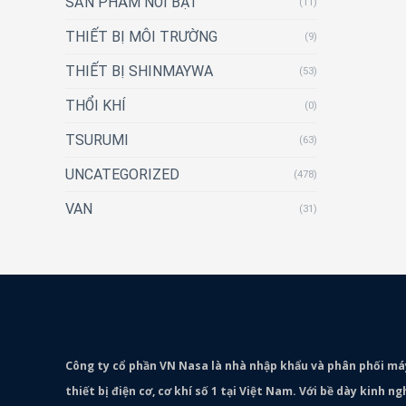
SẢN PHẨM NỔI BẬT
(11)
THIẾT BỊ MÔI TRƯỜNG
(9)
THIẾT BỊ SHINMAYWA
(53)
THỔI KHÍ
(0)
TSURUMI
(63)
UNCATEGORIZED
(478)
VAN
(31)
Công ty cổ phần VN Nasa là nhà nhập khẩu và phân phối m
thiết bị điện cơ, cơ khí số 1 tại Việt Nam. Với bề dày kinh 