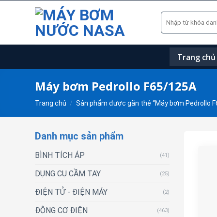
Skip
Tìm
to
kiếm:
content
Trang chủ
Máy bơm Pedrollo F65/125A
Trang chủ
/
Sản phẩm được gắn thẻ “Máy bơm Pedrollo F
Danh mục sản phẩm
BÌNH TÍCH ÁP
(41)
DỤNG CỤ CẦM TAY
(25)
ĐIỆN TỬ - ĐIỆN MÁY
(2)
ĐỘNG CƠ ĐIỆN
(463)