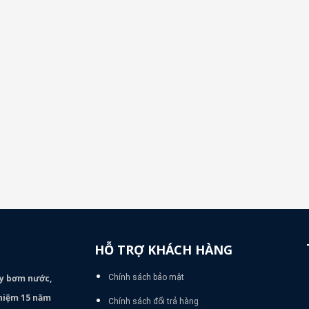
HỖ TRỢ KHÁCH HÀNG
áy bơm
nước,
Chính sách bảo mật
nghiệm 15 năm
Chính sách đổi trả hàng