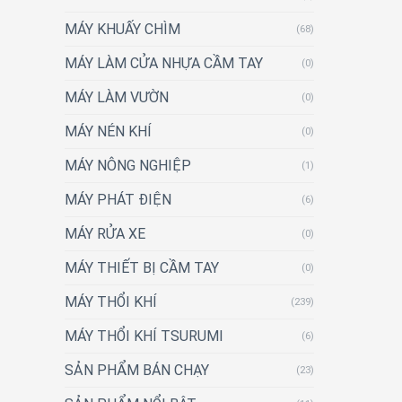
MÁY KHUẤY CHÌM
(68)
MÁY LÀM CỬA NHỰA CẦM TAY
(0)
MÁY LÀM VƯỜN
(0)
MÁY NÉN KHÍ
(0)
MÁY NÔNG NGHIỆP
(1)
MÁY PHÁT ĐIỆN
(6)
MÁY RỬA XE
(0)
MÁY THIẾT BỊ CẦM TAY
(0)
MÁY THỔI KHÍ
(239)
MÁY THỔI KHÍ TSURUMI
(6)
SẢN PHẨM BÁN CHẠY
(23)