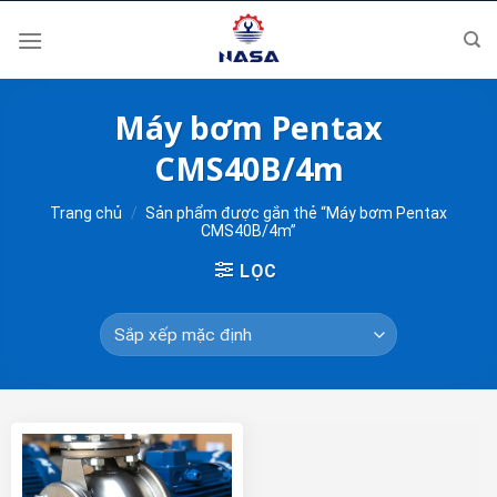
Skip
to
content
Máy bơm Pentax
CMS40B/4m
Trang chủ
/
Sản phẩm được gắn thẻ “Máy bơm Pentax
CMS40B/4m”
LỌC