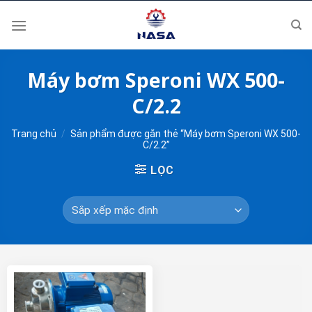
Skip
to
content
Máy bơm Speroni WX 500-
C/2.2
Trang chủ
/
Sản phẩm được gắn thẻ “Máy bơm Speroni WX 500-
C/2.2”
LỌC