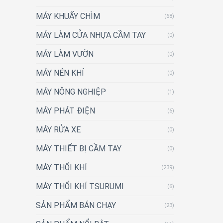
MÁY KHUẤY CHÌM
(68)
MÁY LÀM CỬA NHỰA CẦM TAY
(0)
MÁY LÀM VƯỜN
(0)
MÁY NÉN KHÍ
(0)
MÁY NÔNG NGHIỆP
(1)
MÁY PHÁT ĐIỆN
(6)
MÁY RỬA XE
(0)
MÁY THIẾT BỊ CẦM TAY
(0)
MÁY THỔI KHÍ
(239)
MÁY THỔI KHÍ TSURUMI
(6)
SẢN PHẨM BÁN CHẠY
(23)