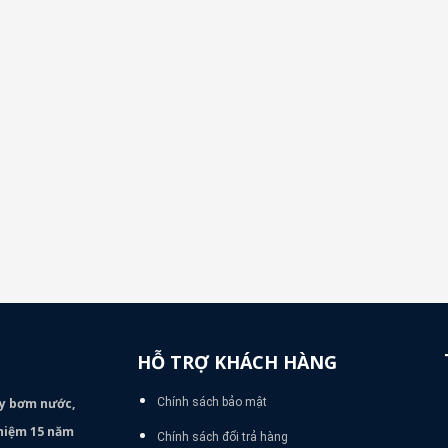
HỖ TRỢ KHÁCH HÀNG
áy bơm
nước,
Chính sách bảo mật
nghiệm 15 năm
Chính sách đổi trả hàng