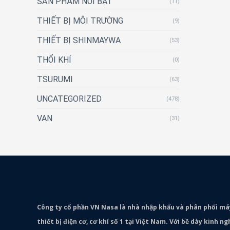
SẢN PHẨM NỔI BẬT
(11)
THIẾT BỊ MÔI TRƯỜNG
(9)
THIẾT BỊ SHINMAYWA
(53)
THỔI KHÍ
(0)
TSURUMI
(63)
UNCATEGORIZED
(478)
VAN
(31)
Công ty cổ phần VN Nasa là nhà nhập khẩu và phân phối m
thiết bị điện cơ, cơ khí số 1 tại Việt Nam. Với bề dày kinh 