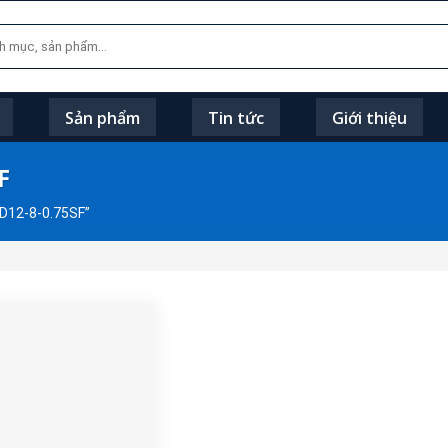
Sản phẩm
Tin tức
Giới thiệu
F
D12-8-0.75SF”