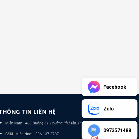
Facebook
Zalo
THÔNG TIN LIÊN HỆ
Miền Nam:
480 Đường 51, Phường Phú Tân, TP Bình Dương
0973571488
CSKH Miền Nam: 096 137 3787