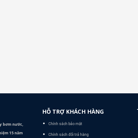
HỖ TRỢ KHÁCH HÀNG
áy bơm
nước,
Chính sách bảo mật
nghiệm 15 năm
Chính sách đổi trả hàng