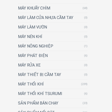
MÁY KHUẤY CHÌM
(68)
MÁY LÀM CỬA NHỰA CẦM TAY
(0)
MÁY LÀM VƯỜN
(0)
MÁY NÉN KHÍ
(0)
MÁY NÔNG NGHIỆP
(1)
MÁY PHÁT ĐIỆN
(6)
MÁY RỬA XE
(0)
MÁY THIẾT BỊ CẦM TAY
(0)
MÁY THỔI KHÍ
(239)
MÁY THỔI KHÍ TSURUMI
(6)
SẢN PHẨM BÁN CHẠY
(23)