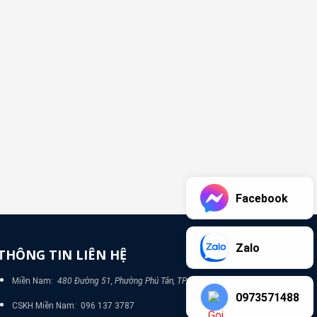
Facebook
Zalo
THÔNG TIN LIÊN HỆ
Miền Nam:
480 Đường 51, Phường Phú Tân, TP Bình Dương
0973571488
CSKH Miền Nam: 096 137 3787