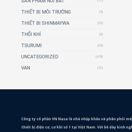
SẢN PHẨM NỔI BẬT
(11)
THIẾT BỊ MÔI TRƯỜNG
(9)
THIẾT BỊ SHINMAYWA
(53)
THỔI KHÍ
(0)
TSURUMI
(63)
UNCATEGORIZED
(478)
VAN
(31)
Công ty cổ phần VN Nasa là nhà nhập khẩu và phân phối m
thiết bị điện cơ, cơ khí số 1 tại Việt Nam. Với bề dày kinh 