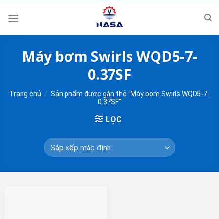
Skip
to
content
Máy bơm Swirls WQD5-7-
0.37SF
Trang chủ
/
Sản phẩm được gắn thẻ “Máy bơm Swirls WQD5-7-
0.37SF”
LỌC