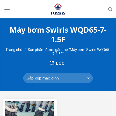
Skip
to
content
Máy bơm Swirls WQD65-7-
1.5F
Trang chủ
/
Sản phẩm được gắn thẻ “Máy bơm Swirls WQD65-
7-1.5F”
LỌC