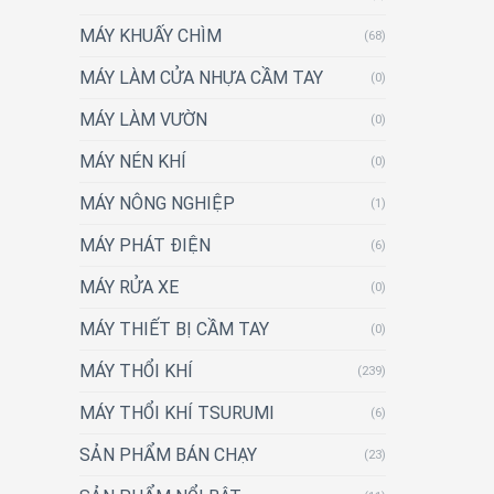
MÁY KHUẤY CHÌM
(68)
MÁY LÀM CỬA NHỰA CẦM TAY
(0)
MÁY LÀM VƯỜN
(0)
MÁY NÉN KHÍ
(0)
MÁY NÔNG NGHIỆP
(1)
MÁY PHÁT ĐIỆN
(6)
MÁY RỬA XE
(0)
MÁY THIẾT BỊ CẦM TAY
(0)
MÁY THỔI KHÍ
(239)
MÁY THỔI KHÍ TSURUMI
(6)
SẢN PHẨM BÁN CHẠY
(23)