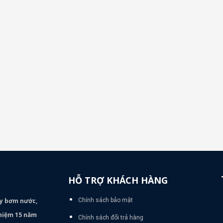
HỖ TRỢ KHÁCH HÀNG
áy bơm
nước,
Chính sách bảo mật
nghiệm 15 năm
Chính sách đổi trả hàng