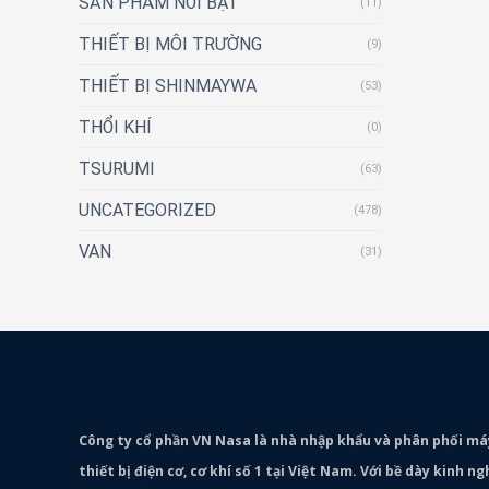
SẢN PHẨM NỔI BẬT
(11)
THIẾT BỊ MÔI TRƯỜNG
(9)
THIẾT BỊ SHINMAYWA
(53)
THỔI KHÍ
(0)
TSURUMI
(63)
UNCATEGORIZED
(478)
VAN
(31)
Công ty cổ phần VN Nasa là nhà nhập khẩu và phân phối m
thiết bị điện cơ, cơ khí số 1 tại Việt Nam. Với bề dày kinh 