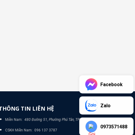
Facebook
Zalo
THÔNG TIN LIÊN HỆ
Miền Nam:
480 Đường 51, Phường Phú Tân, TP Bình Dương
0973571488
CSKH Miền Nam: 096 137 3787