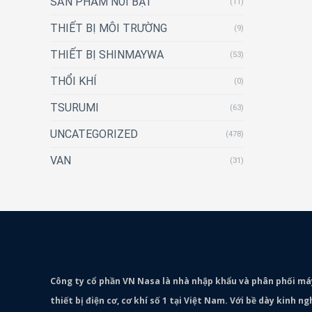
SẢN PHẨM NỔI BẬT
(11)
THIẾT BỊ MÔI TRƯỜNG
(9)
THIẾT BỊ SHINMAYWA
(53)
THỔI KHÍ
(0)
TSURUMI
(63)
UNCATEGORIZED
(478)
VAN
(31)
Công ty cổ phần VN Nasa là nhà nhập khẩu và phân phối m
thiết bị điện cơ, cơ khí số 1 tại Việt Nam. Với bề dày kinh 