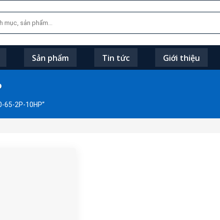
Sản phẩm
Tin tức
Giới thiệu
P
0-65-2P-10HP”