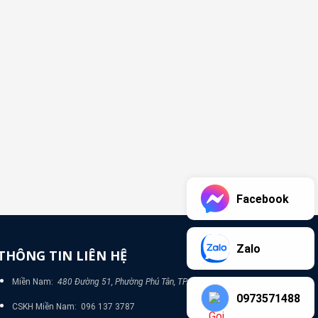
Facebook
Zalo
THÔNG TIN LIÊN HỆ
Miền Nam:
480 Đường 51, Phường Phú Tân, TP Bình Dương
0973571488
CSKH Miền Nam: 096 137 3787