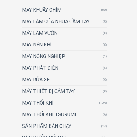
MÁY KHUẤY CHÌM
(68)
MÁY LÀM CỬA NHỰA CẦM TAY
(0)
MÁY LÀM VƯỜN
(0)
MÁY NÉN KHÍ
(0)
MÁY NÔNG NGHIỆP
(1)
MÁY PHÁT ĐIỆN
(6)
MÁY RỬA XE
(0)
MÁY THIẾT BỊ CẦM TAY
(0)
MÁY THỔI KHÍ
(239)
MÁY THỔI KHÍ TSURUMI
(6)
SẢN PHẨM BÁN CHẠY
(23)