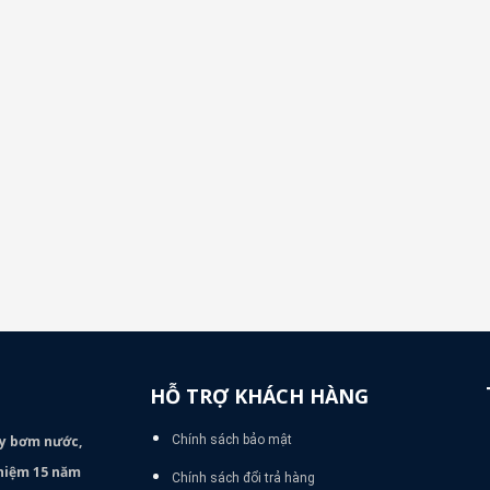
HỖ TRỢ KHÁCH HÀNG
áy bơm
nước,
Chính sách bảo mật
nghiệm 15 năm
Chính sách đổi trả hàng