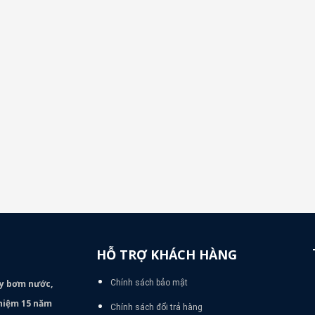
HỖ TRỢ KHÁCH HÀNG
áy bơm
nước,
Chính sách bảo mật
nghiệm 15 năm
Chính sách đổi trả hàng