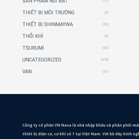
SẢN PHẨM NỔI BẬT
(11)
THIẾT BỊ MÔI TRƯỜNG
(9)
THIẾT BỊ SHINMAYWA
(53)
THỔI KHÍ
(0)
TSURUMI
(63)
UNCATEGORIZED
(478)
VAN
(31)
Công ty cổ phần VN Nasa là nhà nhập khẩu và phân phối m
thiết bị điện cơ, cơ khí số 1 tại Việt Nam. Với bề dày kinh 