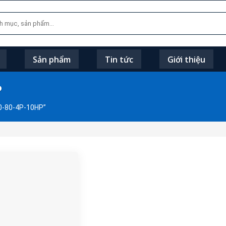
Sản phẩm
Tin tức
Giới thiệu
P
0-80-4P-10HP”