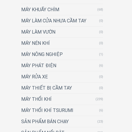
MÁY KHUẤY CHÌM
(68)
MÁY LÀM CỬA NHỰA CẦM TAY
(0)
MÁY LÀM VƯỜN
(0)
MÁY NÉN KHÍ
(0)
MÁY NÔNG NGHIỆP
(1)
MÁY PHÁT ĐIỆN
(6)
MÁY RỬA XE
(0)
MÁY THIẾT BỊ CẦM TAY
(0)
MÁY THỔI KHÍ
(239)
MÁY THỔI KHÍ TSURUMI
(6)
SẢN PHẨM BÁN CHẠY
(23)