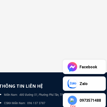
Facebook
Zalo
THÔNG TIN LIÊN HỆ
Miền Nam:
480 Đường 51, Phường Phú Tân, TP Bình Dương
0973571488
CSKH Miền Nam: 096 137 3787