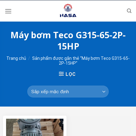
Skip
to
content
Máy bơm Teco G315-65-2P-
15HP
Trang chủ
/
Sản phẩm được gắn thẻ “Máy bơm Teco G315-65-
2P-15HP”
LỌC