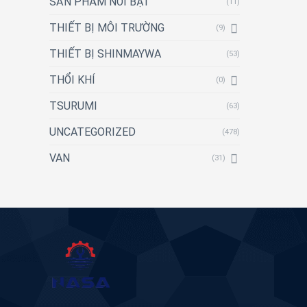
SẢN PHẨM NỔI BẬT
(11)
THIẾT BỊ MÔI TRƯỜNG
(9)
THIẾT BỊ SHINMAYWA
(53)
THỔI KHÍ
(0)
TSURUMI
(63)
UNCATEGORIZED
(478)
VAN
(31)