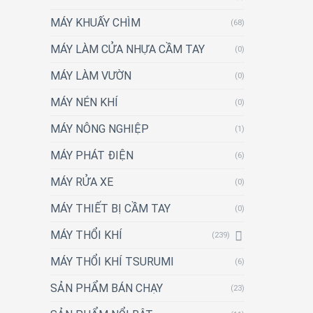
MÁY KHUẤY CHÌM
(68)
MÁY LÀM CỬA NHỰA CẦM TAY
(0)
MÁY LÀM VƯỜN
(0)
MÁY NÉN KHÍ
(0)
MÁY NÔNG NGHIỆP
(1)
MÁY PHÁT ĐIỆN
(6)
MÁY RỬA XE
(0)
MÁY THIẾT BỊ CẦM TAY
(0)
MÁY THỔI KHÍ
(239)
MÁY THỔI KHÍ TSURUMI
(6)
SẢN PHẨM BÁN CHẠY
(23)