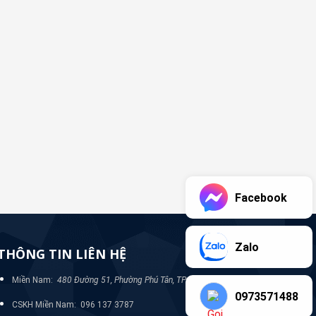
Facebook
Zalo
THÔNG TIN LIÊN HỆ
Miền Nam:
480 Đường 51, Phường Phú Tân, TP Bình Dương
0973571488
CSKH Miền Nam: 096 137 3787