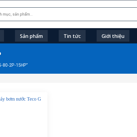
Sản phẩm
Tin tức
Giới thiệu
P
5-80-2P-15HP”