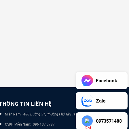
Facebook
Zalo
THÔNG TIN LIÊN HỆ
Miền Nam:
480 Đường 51, Phường Phú Tân, TP Bình Dương
0973571488
CSKH Miền Nam: 096 137 3787