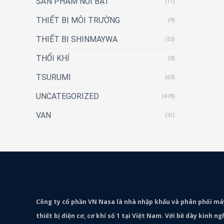
SẢN PHẨM NỔI BẬT
(11)
THIẾT BỊ MÔI TRƯỜNG
(9)
THIẾT BỊ SHINMAYWA
(53)
THỔI KHÍ
(0)
TSURUMI
(63)
UNCATEGORIZED
(478)
VAN
(31)
Công ty cổ phần VN Nasa là nhà nhập khẩu và phân phối m
thiết bị điện cơ, cơ khí số 1 tại Việt Nam. Với bề dày kinh 