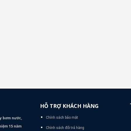
HỖ TRỢ KHÁCH HÀNG
áy bơm
nước,
Chính sách bảo mật
nghiệm 15 năm
Chính sách đổi trả hàng