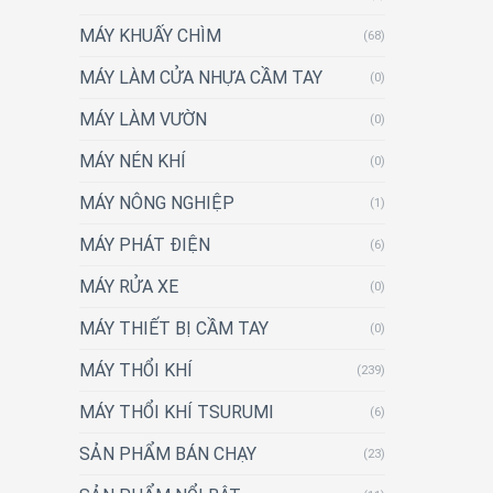
MÁY KHUẤY CHÌM
(68)
MÁY LÀM CỬA NHỰA CẦM TAY
(0)
MÁY LÀM VƯỜN
(0)
MÁY NÉN KHÍ
(0)
MÁY NÔNG NGHIỆP
(1)
MÁY PHÁT ĐIỆN
(6)
MÁY RỬA XE
(0)
MÁY THIẾT BỊ CẦM TAY
(0)
MÁY THỔI KHÍ
(239)
MÁY THỔI KHÍ TSURUMI
(6)
SẢN PHẨM BÁN CHẠY
(23)