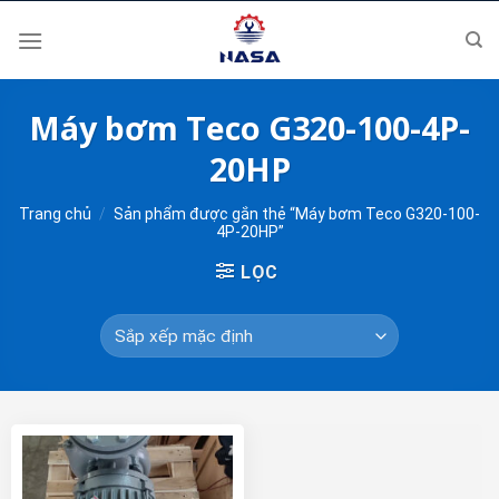
Skip
to
content
Máy bơm Teco G320-100-4P-
20HP
Trang chủ
/
Sản phẩm được gắn thẻ “Máy bơm Teco G320-100-
4P-20HP”
LỌC