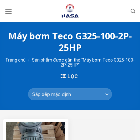
Skip
to
content
Máy bơm Teco G325-100-2P-
25HP
Trang chủ
/
Sản phẩm được gắn thẻ “Máy bơm Teco G325-100-
2P-25HP”
LỌC