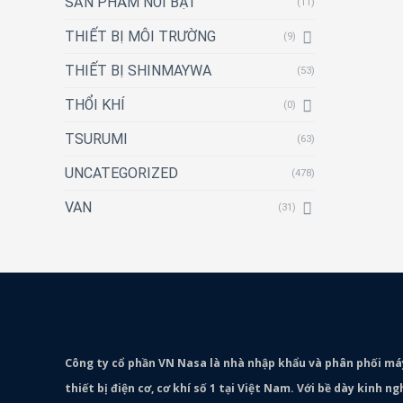
SẢN PHẨM NỔI BẬT
(11)
THIẾT BỊ MÔI TRƯỜNG
(9)
THIẾT BỊ SHINMAYWA
(53)
THỔI KHÍ
(0)
TSURUMI
(63)
UNCATEGORIZED
(478)
VAN
(31)
Công ty cổ phần VN Nasa là nhà nhập khẩu và phân phối m
thiết bị điện cơ, cơ khí số 1 tại Việt Nam. Với bề dày kinh 