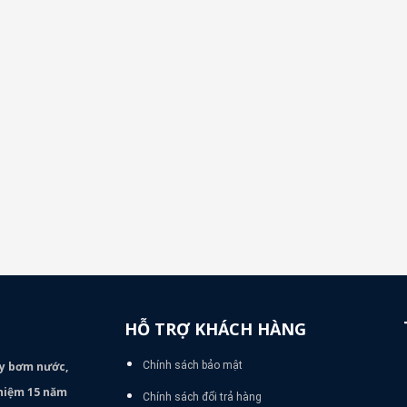
HỖ TRỢ KHÁCH HÀNG
áy bơm
nước,
Chính sách bảo mật
nghiệm 15 năm
Chính sách đổi trả hàng