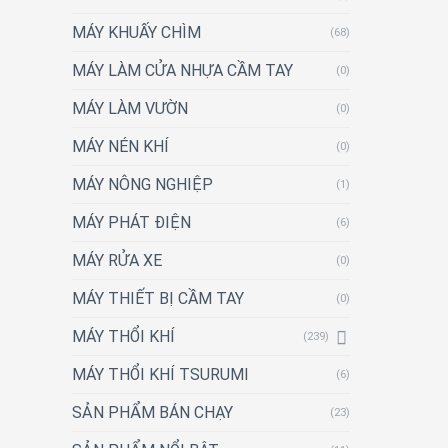
MÁY KHUẤY CHÌM
(68)
MÁY LÀM CỬA NHỰA CẦM TAY
(0)
MÁY LÀM VƯỜN
(0)
MÁY NÉN KHÍ
(0)
MÁY NÔNG NGHIỆP
(1)
MÁY PHÁT ĐIỆN
(6)
MÁY RỬA XE
(0)
MÁY THIẾT BỊ CẦM TAY
(0)
MÁY THỔI KHÍ
(239)
MÁY THỔI KHÍ TSURUMI
(6)
SẢN PHẨM BÁN CHẠY
(23)