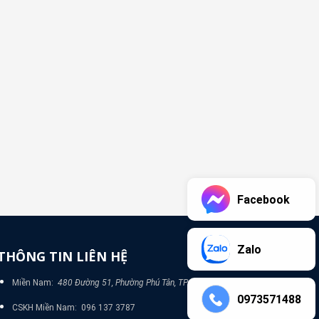
Facebook
Zalo
THÔNG TIN LIÊN HỆ
Miền Nam:
480 Đường 51, Phường Phú Tân, TP Bình Dương
0973571488
CSKH Miền Nam: 096 137 3787