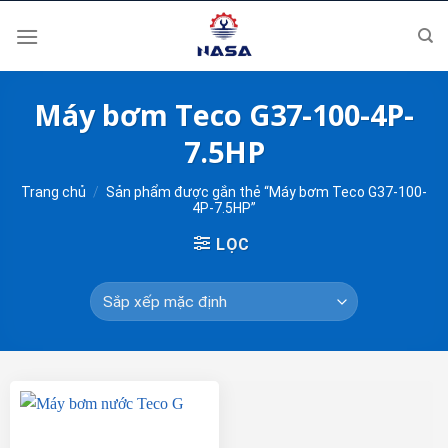
Skip
to
content
Máy bơm Teco G37-100-4P-
7.5HP
Trang chủ
/
Sản phẩm được gắn thẻ “Máy bơm Teco G37-100-
4P-7.5HP”
LỌC