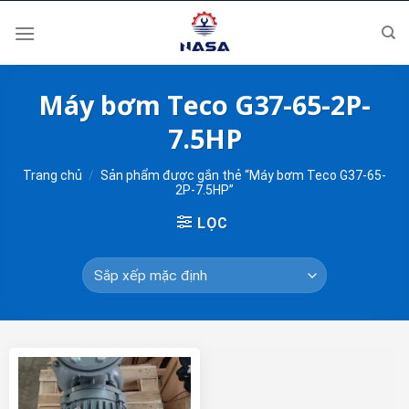
Skip
to
content
Máy bơm Teco G37-65-2P-
7.5HP
Trang chủ
/
Sản phẩm được gắn thẻ “Máy bơm Teco G37-65-
2P-7.5HP”
LỌC