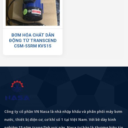
BƠM HÓA CHẤT DẪN
ĐỘNG TỪ TRANSCEND
CSM-55RM KVS15
Công ty cổ phần VN Nasa là nhà nhập khẩu và phân phối máy bơm
nước, thiết bị điện cơ, cơ khí số 1 tại Việt Nam. Với bề dày kinh
nghiệm 15 năm trong lĩnh vực này, Nasa tự hào là thương hiệu tin