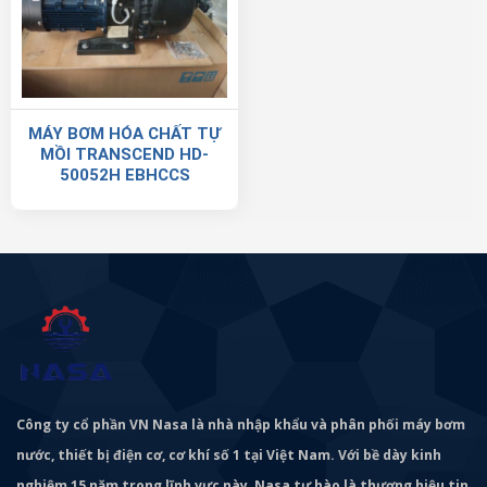
MÁY BƠM HÓA CHẤT TỰ
MỒI TRANSCEND HD-
50052H EBHCCS
Công ty cổ phần VN Nasa là nhà nhập khẩu và phân phối máy bơm
nước, thiết bị điện cơ, cơ khí số 1 tại Việt Nam. Với bề dày kinh
nghiệm 15 năm trong lĩnh vực này, Nasa tự hào là thương hiệu tin