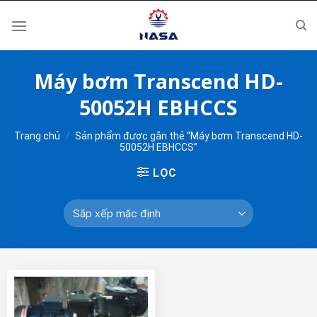
Skip
to
content
Máy bơm Transcend HD-
50052H EBHCCS
Trang chủ
/
Sản phẩm được gắn thẻ “Máy bơm Transcend HD-
50052H EBHCCS”
LỌC