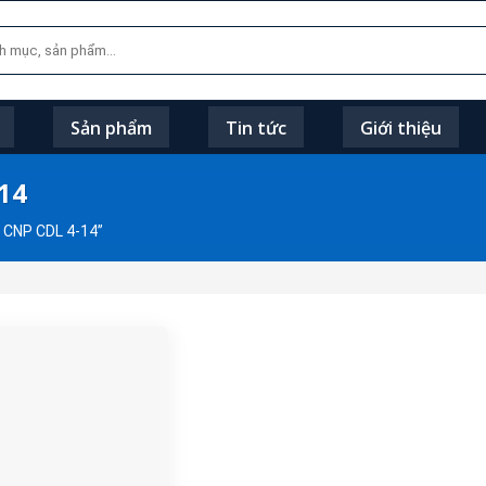
Sản phẩm
Tin tức
Giới thiệu
14
 CNP CDL 4-14”