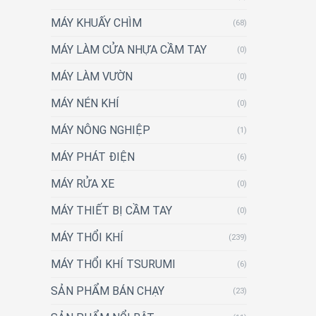
MÁY KHUẤY CHÌM
(68)
MÁY LÀM CỬA NHỰA CẦM TAY
(0)
MÁY LÀM VƯỜN
(0)
MÁY NÉN KHÍ
(0)
MÁY NÔNG NGHIỆP
(1)
MÁY PHÁT ĐIỆN
(6)
MÁY RỬA XE
(0)
MÁY THIẾT BỊ CẦM TAY
(0)
MÁY THỔI KHÍ
(239)
MÁY THỔI KHÍ TSURUMI
(6)
SẢN PHẨM BÁN CHẠY
(23)