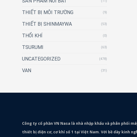
SẢN PHẨM NỔI BẬT
(11)
THIẾT BỊ MÔI TRƯỜNG
(9)
THIẾT BỊ SHINMAYWA
(53)
THỔI KHÍ
(0)
TSURUMI
(63)
UNCATEGORIZED
(478)
VAN
(31)
Công ty cổ phần VN Nasa là nhà nhập khẩu và phân phối m
thiết bị điện cơ, cơ khí số 1 tại Việt Nam. Với bề dày kinh 