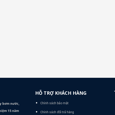
HỖ TRỢ KHÁCH HÀNG
áy bơm
nước,
Chính sách bảo mật
nghiệm 15 năm
Chính sách đổi trả hàng