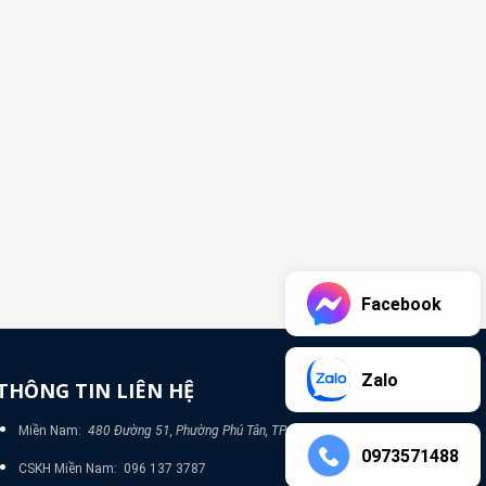
Facebook
Zalo
THÔNG TIN LIÊN HỆ
Miền Nam:
480 Đường 51, Phường Phú Tân, TP Bình Dương
0973571488
CSKH Miền Nam: 096 137 3787