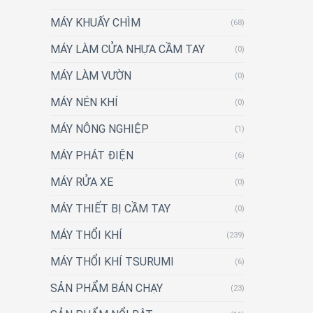
MÁY KHUẤY CHÌM
(68)
MÁY LÀM CỬA NHỰA CẦM TAY
(0)
MÁY LÀM VƯỜN
(0)
MÁY NÉN KHÍ
(0)
MÁY NÔNG NGHIỆP
(1)
MÁY PHÁT ĐIỆN
(6)
MÁY RỬA XE
(0)
MÁY THIẾT BỊ CẦM TAY
(0)
MÁY THỔI KHÍ
(239)
MÁY THỔI KHÍ TSURUMI
(6)
SẢN PHẨM BÁN CHẠY
(23)