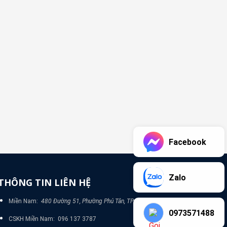
Facebook
Zalo
THÔNG TIN LIÊN HỆ
Miền Nam:
480 Đường 51, Phường Phú Tân, TP Bình Dương
0973571488
CSKH Miền Nam: 096 137 3787