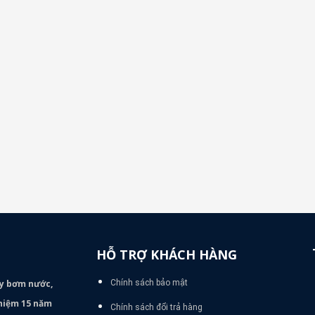
HỖ TRỢ KHÁCH HÀNG
áy bơm
nước,
Chính sách bảo mật
nghiệm 15 năm
Chính sách đổi trả hàng