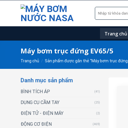
Skip
Tìm
to
kiếm:
content
Trang chủ
Máy bơm trục đứng EV65/5
Trang chủ
/
Sản phẩm được gắn thẻ “Máy bơm trục đứng
Danh mục sản phẩm
BÌNH TÍCH ÁP
(41)
DỤNG CỤ CẦM TAY
(25)
ĐIỆN TỬ - ĐIỆN MÁY
(2)
ĐỘNG CƠ ĐIỆN
(469)