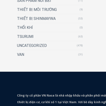
SẢN PHẨM NỔI BẬT
(11)
THIẾT BỊ MÔI TRƯỜNG
(9)
THIẾT BỊ SHINMAYWA
(53)
THỔI KHÍ
(0)
TSURUMI
(63)
UNCATEGORIZED
(478)
VAN
(31)
Công ty cổ phần VN Nasa là nhà nhập khẩu và phân phối m
thiết bị điện cơ, cơ khí số 1 tại Việt Nam. Với bề dày kinh 