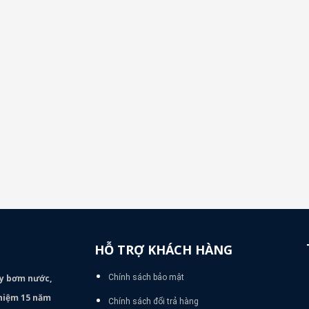
HỖ TRỢ KHÁCH HÀNG
áy bơm
nước,
Chính sách bảo mật
nghiệm 15 năm
Chính sách đổi trả hàng