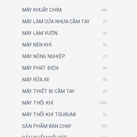
MÁY KHUẤY CHÌM
(68)
MÁY LÀM CỬA NHỰA CẦM TAY
(0)
MÁY LÀM VƯỜN
(0)
MÁY NÉN KHÍ
(0)
MÁY NÔNG NGHIỆP
(1)
MÁY PHÁT ĐIỆN
(6)
MÁY RỬA XE
(0)
MÁY THIẾT BỊ CẦM TAY
(0)
MÁY THỔI KHÍ
(239)
MÁY THỔI KHÍ TSURUMI
(6)
SẢN PHẨM BÁN CHẠY
(23)