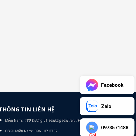
Facebook
Zalo
THÔNG TIN LIÊN HỆ
Miền Nam:
480 Đường 51, Phường Phú Tân, TP Bình Dương
0973571488
CSKH Miền Nam: 096 137 3787