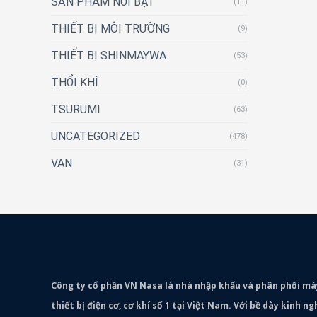
SẢN PHẨM NỔI BẬT
(11)
THIẾT BỊ MÔI TRƯỜNG
(9)
THIẾT BỊ SHINMAYWA
(53)
THỔI KHÍ
(0)
TSURUMI
(63)
UNCATEGORIZED
(478)
VAN
(31)
Công ty cổ phần VN Nasa là nhà nhập khẩu và phân phối m
thiết bị điện cơ, cơ khí số 1 tại Việt Nam. Với bề dày kinh 