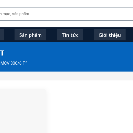
Sản phẩm
Tin tức
Giới thiệu
 T
 MCV 300/6 T”