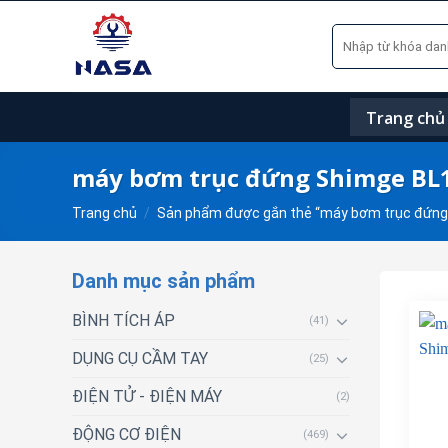
Skip
Tìm
to
kiếm:
content
Trang chủ
máy bơm trục đứng Shimge BL1
Trang chủ
/
Sản phẩm được gắn thẻ “máy bơm trục đứng
Danh mục sản phẩm
BÌNH TÍCH ÁP
(41)
DỤNG CỤ CẦM TAY
(25)
ĐIỆN TỬ - ĐIỆN MÁY
(2)
ĐỘNG CƠ ĐIỆN
(469)