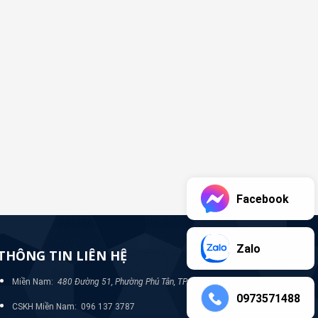
Facebook
Zalo
THÔNG TIN LIÊN HỆ
Miền Nam:
480 Đường 51, Phường Phú Tân, TP Bình Dương
0973571488
CSKH Miền Nam: 096 137 3787