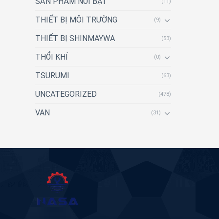
SẢN PHẨM NỔI BẬT
(11)
THIẾT BỊ MÔI TRƯỜNG
(9)
THIẾT BỊ SHINMAYWA
(53)
THỔI KHÍ
(0)
TSURUMI
(63)
UNCATEGORIZED
(478)
VAN
(31)