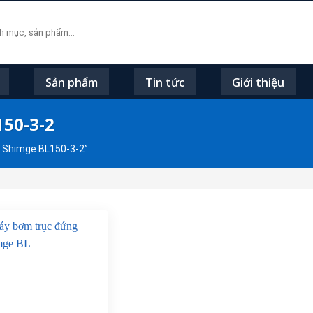
Sản phẩm
Tin tức
Giới thiệu
50-3-2
 Shimge BL150-3-2”