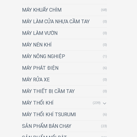
MÁY KHUẤY CHÌM
(68)
MÁY LÀM CỬA NHỰA CẦM TAY
(0)
MÁY LÀM VƯỜN
(0)
MÁY NÉN KHÍ
(0)
MÁY NÔNG NGHIỆP
(1)
MÁY PHÁT ĐIỆN
(6)
MÁY RỬA XE
(0)
MÁY THIẾT BỊ CẦM TAY
(0)
MÁY THỔI KHÍ
(239)
MÁY THỔI KHÍ TSURUMI
(6)
SẢN PHẨM BÁN CHẠY
(23)