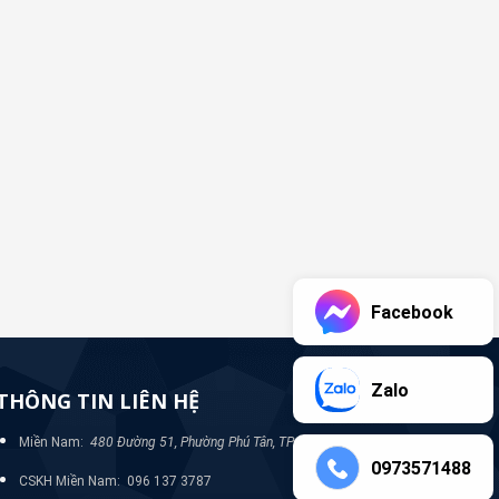
Facebook
Zalo
THÔNG TIN LIÊN HỆ
Miền Nam:
480 Đường 51, Phường Phú Tân, TP Bình Dương
0973571488
CSKH Miền Nam: 096 137 3787