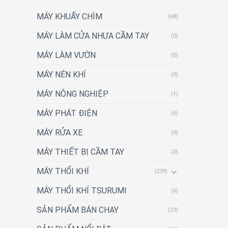
MÁY KHUẤY CHÌM
(68)
MÁY LÀM CỬA NHỰA CẦM TAY
(0)
MÁY LÀM VƯỜN
(0)
MÁY NÉN KHÍ
(0)
MÁY NÔNG NGHIỆP
(1)
MÁY PHÁT ĐIỆN
(6)
MÁY RỬA XE
(0)
MÁY THIẾT BỊ CẦM TAY
(0)
MÁY THỔI KHÍ
(239)
MÁY THỔI KHÍ TSURUMI
(6)
SẢN PHẨM BÁN CHẠY
(23)