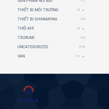
SẢN PHẨM NỔI BẬT
(11)
THIẾT BỊ MÔI TRƯỜNG
(9)
THIẾT BỊ SHINMAYWA
(53)
THỔI KHÍ
(0)
TSURUMI
(63)
UNCATEGORIZED
(478)
VAN
(31)