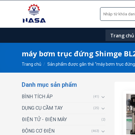
Skip
Tìm
to
kiếm:
content
Trang chủ
máy bơm trục đứng Shimge BL
Trang chủ
/
Sản phẩm được gắn thẻ “máy bơm trục đứng
Danh mục sản phẩm
BÌNH TÍCH ÁP
(41)
DỤNG CỤ CẦM TAY
(25)
ĐIỆN TỬ - ĐIỆN MÁY
(2)
ĐỘNG CƠ ĐIỆN
(463)