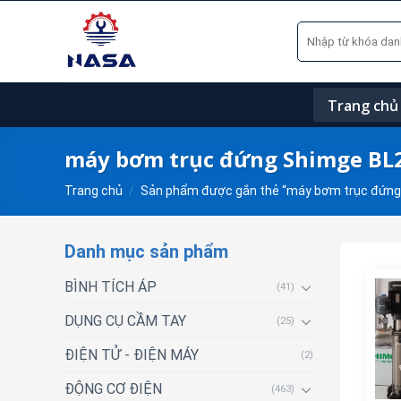
Skip
Tìm
to
kiếm:
content
Trang chủ
máy bơm trục đứng Shimge BL
Trang chủ
/
Sản phẩm được gắn thẻ “máy bơm trục đứng
Danh mục sản phẩm
BÌNH TÍCH ÁP
(41)
DỤNG CỤ CẦM TAY
(25)
ĐIỆN TỬ - ĐIỆN MÁY
(2)
ĐỘNG CƠ ĐIỆN
(463)