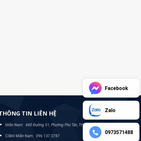
Facebook
Zalo
THÔNG TIN LIÊN HỆ
Miền Nam:
480 Đường 51, Phường Phú Tân, TP Bình Dương
0973571488
CSKH Miền Nam: 096 137 3787