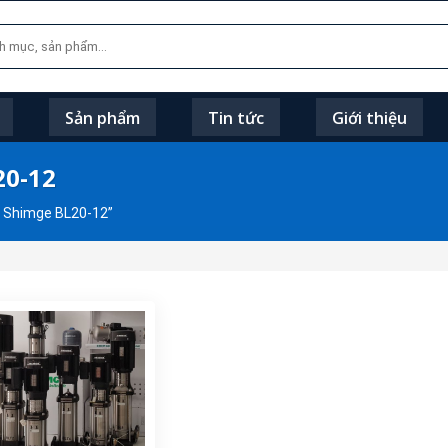
Sản phẩm
Tin tức
Giới thiệu
20-12
 Shimge BL20-12”