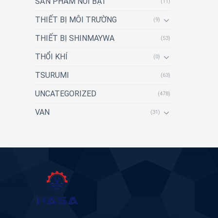
SẢN PHẨM NỔI BẬT
(11)
THIẾT BỊ MÔI TRƯỜNG
(9)
THIẾT BỊ SHINMAYWA
(53)
THỔI KHÍ
(0)
TSURUMI
(63)
UNCATEGORIZED
(478)
VAN
(31)