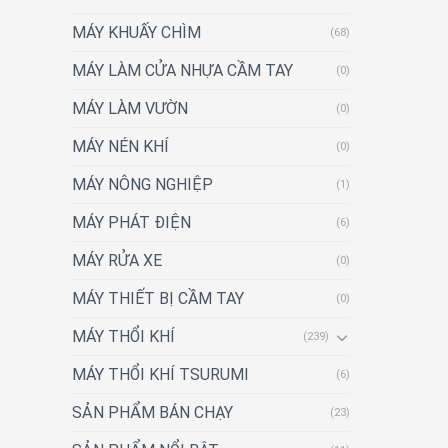
MÁY KHUẤY CHÌM
(68)
MÁY LÀM CỬA NHỰA CẦM TAY
(0)
MÁY LÀM VƯỜN
(0)
MÁY NÉN KHÍ
(0)
MÁY NÔNG NGHIỆP
(1)
MÁY PHÁT ĐIỆN
(6)
MÁY RỬA XE
(0)
MÁY THIẾT BỊ CẦM TAY
(0)
MÁY THỔI KHÍ
(239)
MÁY THỔI KHÍ TSURUMI
(6)
SẢN PHẨM BÁN CHẠY
(23)