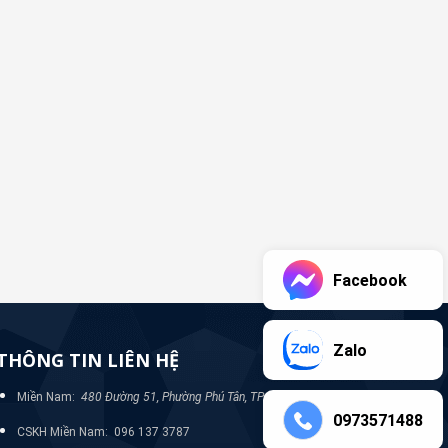
Facebook
Zalo
THÔNG TIN LIÊN HỆ
Miền Nam:
480 Đường 51, Phường Phú Tân, TP Bình Dương
0973571488
CSKH Miền Nam: 096 137 3787