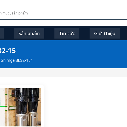
Sản phẩm
Tin tức
Giới thiệu
32-15
 Shimge BL32-15”