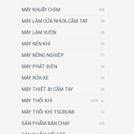
MÁY KHUẤY CHÌM
(68)
MÁY LÀM CỬA NHỰA CẦM TAY
(0)
MÁY LÀM VƯỜN
(0)
MÁY NÉN KHÍ
(0)
MÁY NÔNG NGHIỆP
(1)
MÁY PHÁT ĐIỆN
(6)
MÁY RỬA XE
(0)
MÁY THIẾT BỊ CẦM TAY
(0)
MÁY THỔI KHÍ
(239)
MÁY THỔI KHÍ TSURUMI
(6)
SẢN PHẨM BÁN CHẠY
(23)