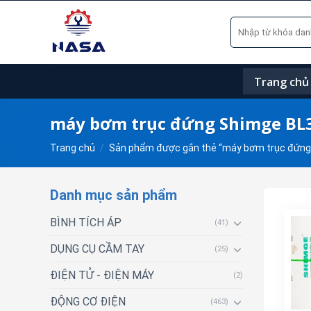
Skip
Tìm
to
kiếm:
content
Trang chủ
máy bơm trục đứng Shimge BL
Trang chủ
/
Sản phẩm được gắn thẻ “máy bơm trục đứng
Danh mục sản phẩm
BÌNH TÍCH ÁP
(41)
DỤNG CỤ CẦM TAY
(25)
ĐIỆN TỬ - ĐIỆN MÁY
(2)
ĐỘNG CƠ ĐIỆN
(463)