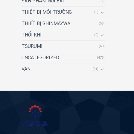
SẢN PHẨM NỔI BẬT
(11)
THIẾT BỊ MÔI TRƯỜNG
(9)
THIẾT BỊ SHINMAYWA
(53)
THỔI KHÍ
(0)
TSURUMI
(63)
UNCATEGORIZED
(478)
VAN
(31)