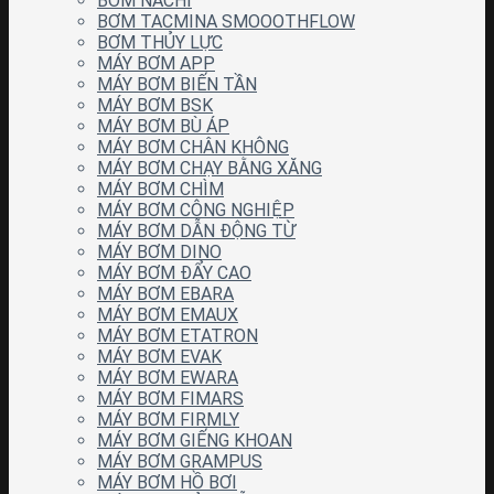
BƠM NACHI
BƠM TACMINA SMOOOTHFLOW
BƠM THỦY LỰC
MÁY BƠM APP
MÁY BƠM BIẾN TẦN
MÁY BƠM BSK
MÁY BƠM BÙ ÁP
MÁY BƠM CHÂN KHÔNG
MÁY BƠM CHẠY BẰNG XĂNG
MÁY BƠM CHÌM
MÁY BƠM CÔNG NGHIỆP
MÁY BƠM DẪN ĐỘNG TỪ
MÁY BƠM DINO
MÁY BƠM ĐẨY CAO
MÁY BƠM EBARA
MÁY BƠM EMAUX
MÁY BƠM ETATRON
MÁY BƠM EVAK
MÁY BƠM EWARA
MÁY BƠM FIMARS
MÁY BƠM FIRMLY
MÁY BƠM GIẾNG KHOAN
MÁY BƠM GRAMPUS
MÁY BƠM HỒ BƠI