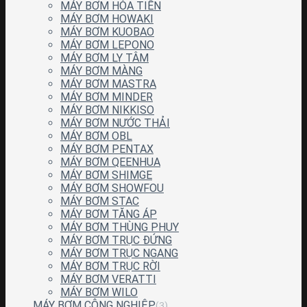
MÁY BƠM HỎA TIỄN
MÁY BƠM HOWAKI
MÁY BƠM KUOBAO
MÁY BƠM LEPONO
MÁY BƠM LY TÂM
MÁY BƠM MÀNG
MÁY BƠM MASTRA
MÁY BƠM MINDER
MÁY BƠM NIKKISO
MÁY BƠM NƯỚC THẢI
MÁY BƠM OBL
MÁY BƠM PENTAX
MÁY BƠM QEENHUA
MÁY BƠM SHIMGE
MÁY BƠM SHOWFOU
MÁY BƠM STAC
MÁY BƠM TĂNG ÁP
MÁY BƠM THÙNG PHUY
MÁY BƠM TRỤC ĐỨNG
MÁY BƠM TRỤC NGANG
MÁY BƠM TRỤC RỜI
MÁY BƠM VERATTI
MÁY BƠM WILO
MÁY BƠM CÔNG NGHIỆP
(3)