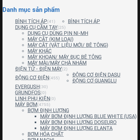
Danh mục sản phẩm
BÌNH TÍCH ÁP
BÌNH TÍCH ÁP
(41)
DỤNG CỤ CẦM TAY
(25)
DỤNG CỤ DÙNG PIN NI-MH
MÁY CẮT (KIM LOẠI)
MÁY CẮT (VẬT LIỆU MỚI/ BÊ TÔNG)
MÁY KHÁC
MÁY KHOAN/ MÁY ĐỤC BÊ TÔNG
MÁY MÀI/MÁY CHÀ NHÁM
ĐIỆN TỬ - ĐIỆN MÁY
(2)
ĐỘNG CƠ ĐIỆN DASU
ĐỘNG CƠ ĐIỆN
(455)
ĐỘNG CƠ GUANGLU
EVERGUSH
(30)
GRUNDFOS
(0)
LINH PHỤ KIỆN
(0)
MÁY BƠM
(4755)
BƠM ĐỊNH LƯỢNG
MÁY BƠM ĐỊNH LƯỢNG BLUE WHITE (USA)
MÁY BƠM ĐỊNH LƯỢNG DOSEURO
MÁY BƠM ĐỊNH LƯỢNG ELANTA
BƠM HÓA CHẤT