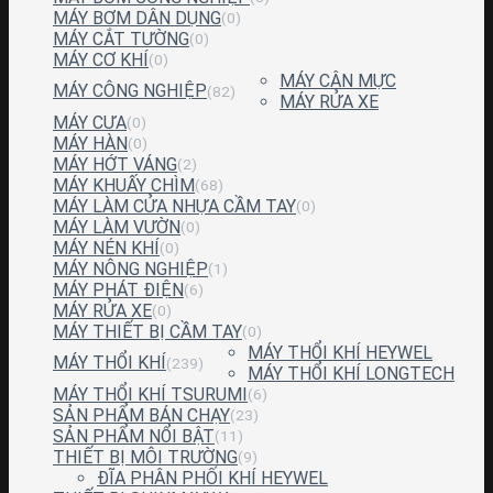
MÁY BƠM DÂN DỤNG
(0)
MÁY CẮT TƯỜNG
(0)
MÁY CƠ KHÍ
(0)
MÁY CÂN MỰC
MÁY CÔNG NGHIỆP
(82)
MÁY RỬA XE
MÁY CƯA
(0)
MÁY HÀN
(0)
MÁY HỚT VÁNG
(2)
MÁY KHUẤY CHÌM
(68)
MÁY LÀM CỬA NHỰA CẦM TAY
(0)
MÁY LÀM VƯỜN
(0)
MÁY NÉN KHÍ
(0)
MÁY NÔNG NGHIỆP
(1)
MÁY PHÁT ĐIỆN
(6)
MÁY RỬA XE
(0)
MÁY THIẾT BỊ CẦM TAY
(0)
MÁY THỔI KHÍ HEYWEL
MÁY THỔI KHÍ
(239)
MÁY THỔI KHÍ LONGTECH
MÁY THỔI KHÍ TSURUMI
(6)
SẢN PHẨM BÁN CHẠY
(23)
SẢN PHẨM NỔI BẬT
(11)
THIẾT BỊ MÔI TRƯỜNG
(9)
ĐĨA PHÂN PHỐI KHÍ HEYWEL