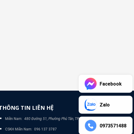
Facebook
Zalo
THÔNG TIN LIÊN HỆ
Miền Nam:
480 Đường 51, Phường Phú Tân, TP Bình Dương
0973571488
CSKH Miền Nam: 096 137 3787