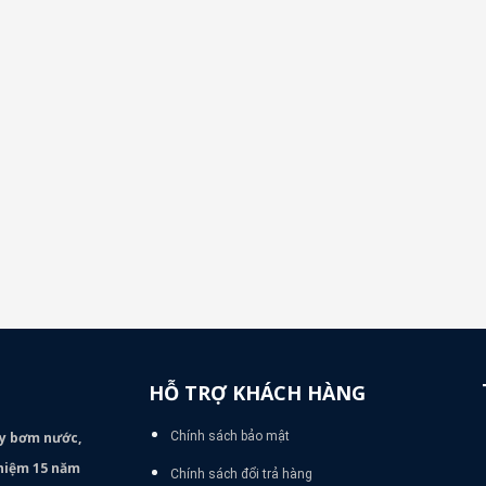
HỖ TRỢ KHÁCH HÀNG
áy bơm
nước,
Chính sách bảo mật
nghiệm 15 năm
Chính sách đổi trả hàng