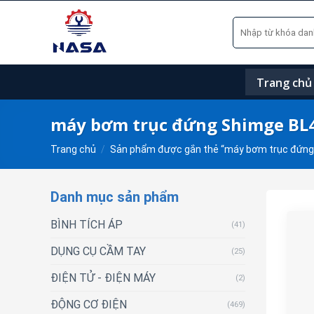
Skip
Tìm
to
kiếm:
content
Trang chủ
máy bơm trục đứng Shimge BL
Trang chủ
/
Sản phẩm được gắn thẻ “máy bơm trục đứng
Danh mục sản phẩm
BÌNH TÍCH ÁP
(41)
DỤNG CỤ CẦM TAY
(25)
ĐIỆN TỬ - ĐIỆN MÁY
(2)
ĐỘNG CƠ ĐIỆN
(469)