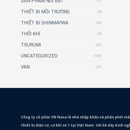
SẢN PHẨM NỔI BẬT
(11)
THIẾT BỊ MÔI TRƯỜNG
(9)
THIẾT BỊ SHINMAYWA
(53)
THỔI KHÍ
(0)
TSURUMI
(63)
UNCATEGORIZED
(478)
VAN
(31)
Công ty cổ phần VN Nasa là nhà nhập khẩu và phân phối m
thiết bị điện cơ, cơ khí số 1 tại Việt Nam. Với bề dày kinh 