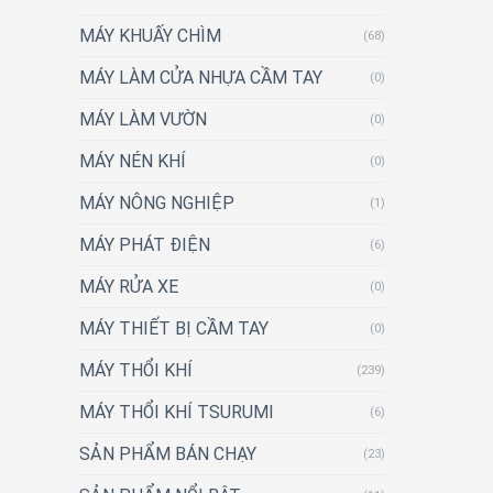
MÁY KHUẤY CHÌM
(68)
MÁY LÀM CỬA NHỰA CẦM TAY
(0)
MÁY LÀM VƯỜN
(0)
MÁY NÉN KHÍ
(0)
MÁY NÔNG NGHIỆP
(1)
MÁY PHÁT ĐIỆN
(6)
MÁY RỬA XE
(0)
MÁY THIẾT BỊ CẦM TAY
(0)
MÁY THỔI KHÍ
(239)
MÁY THỔI KHÍ TSURUMI
(6)
SẢN PHẨM BÁN CHẠY
(23)