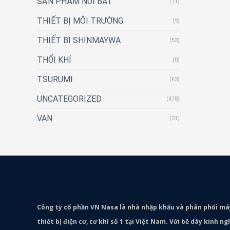
SẢN PHẨM NỔI BẬT
(11)
THIẾT BỊ MÔI TRƯỜNG
(9)
THIẾT BỊ SHINMAYWA
(53)
THỔI KHÍ
(0)
TSURUMI
(63)
UNCATEGORIZED
(478)
VAN
(31)
Công ty cổ phần VN Nasa là nhà nhập khẩu và phân phối m
thiết bị điện cơ, cơ khí số 1 tại Việt Nam. Với bề dày kinh 