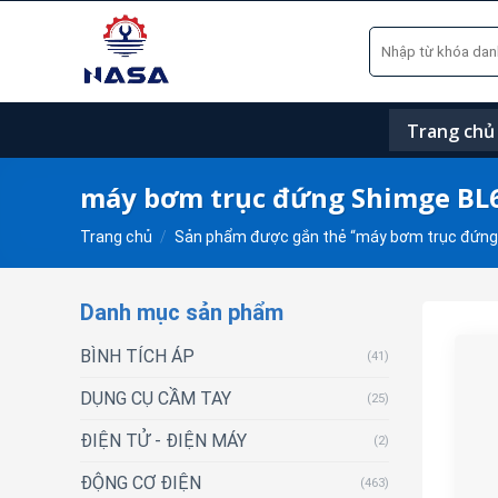
Skip
Tìm
to
kiếm:
content
Trang chủ
máy bơm trục đứng Shimge BL
Trang chủ
/
Sản phẩm được gắn thẻ “máy bơm trục đứng
Danh mục sản phẩm
BÌNH TÍCH ÁP
(41)
DỤNG CỤ CẦM TAY
(25)
ĐIỆN TỬ - ĐIỆN MÁY
(2)
ĐỘNG CƠ ĐIỆN
(463)