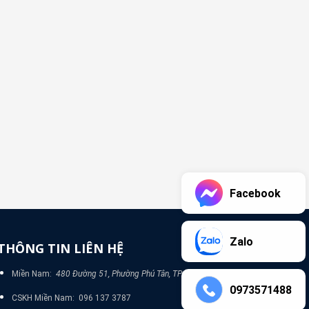
Facebook
Zalo
THÔNG TIN LIÊN HỆ
Miền Nam:
480 Đường 51, Phường Phú Tân, TP Bình Dương
0973571488
CSKH Miền Nam: 096 137 3787