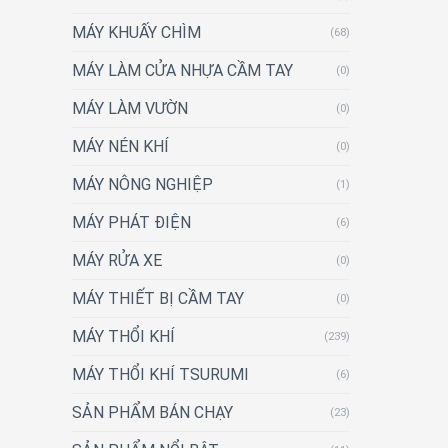
MÁY KHUẤY CHÌM
(68)
MÁY LÀM CỬA NHỰA CẦM TAY
(0)
MÁY LÀM VƯỜN
(0)
MÁY NÉN KHÍ
(0)
MÁY NÔNG NGHIỆP
(1)
MÁY PHÁT ĐIỆN
(6)
MÁY RỬA XE
(0)
MÁY THIẾT BỊ CẦM TAY
(0)
MÁY THỔI KHÍ
(239)
MÁY THỔI KHÍ TSURUMI
(6)
SẢN PHẨM BÁN CHẠY
(23)