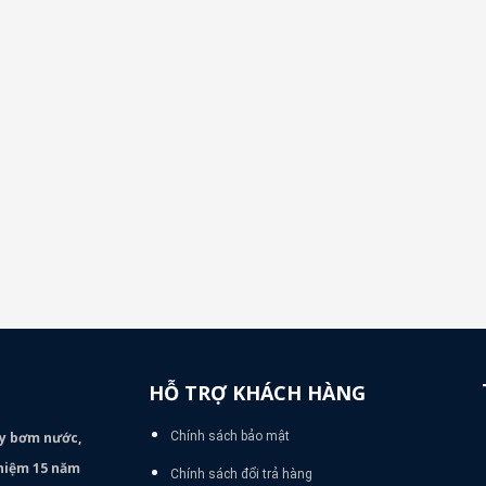
HỖ TRỢ KHÁCH HÀNG
áy bơm
nước,
Chính sách bảo mật
nghiệm 15 năm
Chính sách đổi trả hàng