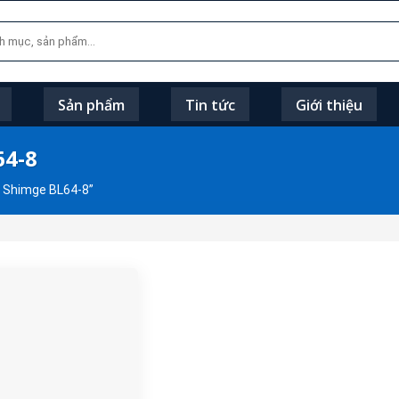
Sản phẩm
Tin tức
Giới thiệu
64-8
 Shimge BL64-8”