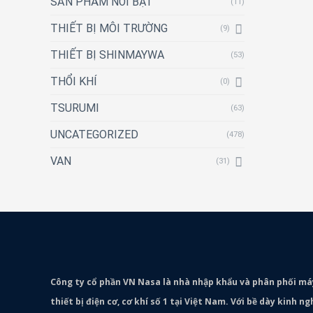
SẢN PHẨM NỔI BẬT
(11)
THIẾT BỊ MÔI TRƯỜNG
(9)
THIẾT BỊ SHINMAYWA
(53)
THỔI KHÍ
(0)
TSURUMI
(63)
UNCATEGORIZED
(478)
VAN
(31)
Công ty cổ phần VN Nasa là nhà nhập khẩu và phân phối m
thiết bị điện cơ, cơ khí số 1 tại Việt Nam. Với bề dày kinh 