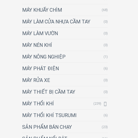
MÁY KHUẤY CHÌM
(68)
MÁY LÀM CỬA NHỰA CẦM TAY
(0)
MÁY LÀM VƯỜN
(0)
MÁY NÉN KHÍ
(0)
MÁY NÔNG NGHIỆP
(1)
MÁY PHÁT ĐIỆN
(6)
MÁY RỬA XE
(0)
MÁY THIẾT BỊ CẦM TAY
(0)
MÁY THỔI KHÍ
(239)
MÁY THỔI KHÍ TSURUMI
(6)
SẢN PHẨM BÁN CHẠY
(23)