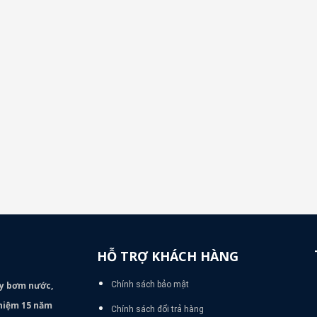
HỖ TRỢ KHÁCH HÀNG
áy bơm
nước,
Chính sách bảo mật
nghiệm 15 năm
Chính sách đổi trả hàng