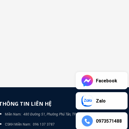
Facebook
Zalo
THÔNG TIN LIÊN HỆ
Miền Nam:
480 Đường 51, Phường Phú Tân, TP Bình Dương
0973571488
CSKH Miền Nam: 096 137 3787