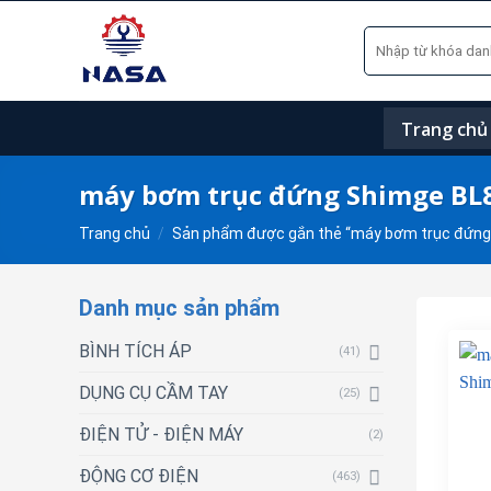
Skip
Tìm
to
kiếm:
content
Trang chủ
máy bơm trục đứng Shimge BL
Trang chủ
/
Sản phẩm được gắn thẻ “máy bơm trục đứng
Danh mục sản phẩm
BÌNH TÍCH ÁP
(41)
DỤNG CỤ CẦM TAY
(25)
ĐIỆN TỬ - ĐIỆN MÁY
(2)
ĐỘNG CƠ ĐIỆN
(463)