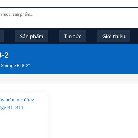
Sản phẩm
Tin tức
Giới thiệu
8-2
 Shimge BL8-2”