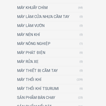
MÁY KHUẤY CHÌM
(68)
MÁY LÀM CỬA NHỰA CẦM TAY
(0)
MÁY LÀM VƯỜN
(0)
MÁY NÉN KHÍ
(0)
MÁY NÔNG NGHIỆP
(1)
MÁY PHÁT ĐIỆN
(6)
MÁY RỬA XE
(0)
MÁY THIẾT BỊ CẦM TAY
(0)
MÁY THỔI KHÍ
(239)
MÁY THỔI KHÍ TSURUMI
(6)
SẢN PHẨM BÁN CHẠY
(23)