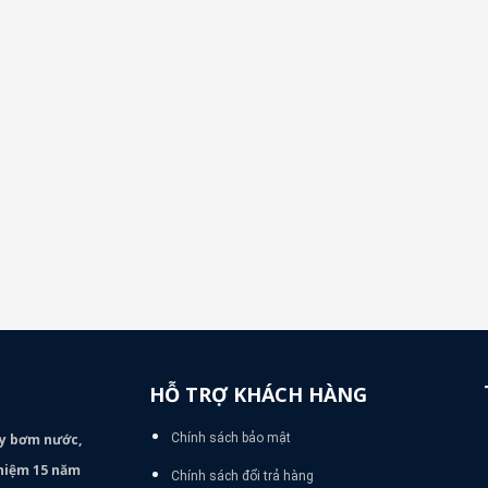
HỖ TRỢ KHÁCH HÀNG
áy bơm
nước,
Chính sách bảo mật
nghiệm 15 năm
Chính sách đổi trả hàng