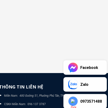
Facebook
Zalo
THÔNG TIN LIÊN HỆ
Miền Nam:
480 Đường 51, Phường Phú Tân, TP Bình Dương
0973571488
CSKH Miền Nam: 096 137 3787