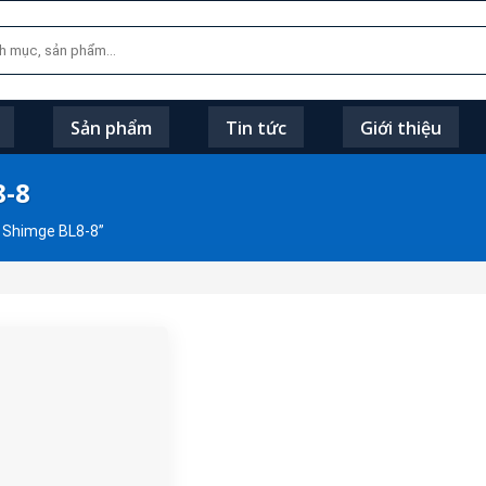
Sản phẩm
Tin tức
Giới thiệu
8-8
 Shimge BL8-8”