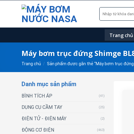
Skip
Tìm
to
kiếm:
content
Trang chủ
Máy bơm trục đứng Shimge BL
Trang chủ
/
Sản phẩm được gắn thẻ “Máy bơm trục đứng
Danh mục sản phẩm
BÌNH TÍCH ÁP
(41)
DỤNG CỤ CẦM TAY
(25)
ĐIỆN TỬ - ĐIỆN MÁY
(2)
ĐỘNG CƠ ĐIỆN
(463)