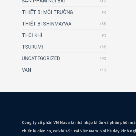
SẢN PHẨM NỔI BẬT
(11)
THIẾT BỊ MÔI TRƯỜNG
(9)
THIẾT BỊ SHINMAYWA
(53)
THỔI KHÍ
(0)
TSURUMI
(63)
UNCATEGORIZED
(478)
VAN
(31)
Công ty cổ phần VN Nasa là nhà nhập khẩu và phân phối m
thiết bị điện cơ, cơ khí số 1 tại Việt Nam. Với bề dày kinh 