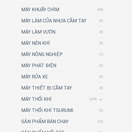
MÁY KHUẤY CHÌM
(68)
MÁY LÀM CỬA NHỰA CẦM TAY
(0)
MÁY LÀM VƯỜN
(0)
MÁY NÉN KHÍ
(0)
MÁY NÔNG NGHIỆP
(1)
MÁY PHÁT ĐIỆN
(6)
MÁY RỬA XE
(0)
MÁY THIẾT BỊ CẦM TAY
(0)
MÁY THỔI KHÍ
(239)
MÁY THỔI KHÍ TSURUMI
(6)
SẢN PHẨM BÁN CHẠY
(23)