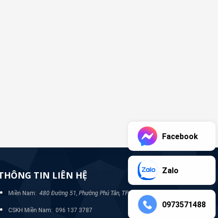
Facebook
Zalo
THÔNG TIN LIÊN HỆ
Miền Nam:
480 Đường 51, Phường Phú Tân, TP Bình Dương
0973571488
CSKH Miền Nam: 096 137 3787