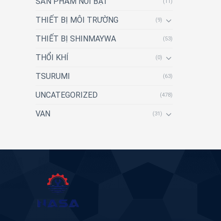
SẢN PHẨM NỔI BẬT
(11)
THIẾT BỊ MÔI TRƯỜNG
(9)
THIẾT BỊ SHINMAYWA
(53)
THỔI KHÍ
(0)
TSURUMI
(63)
UNCATEGORIZED
(478)
VAN
(31)