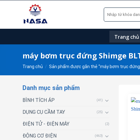
Skip
Tìm
to
kiếm:
content
Trang chủ
máy bơm trục đứng Shimge BL
Trang chủ
/
Sản phẩm được gắn thẻ “máy bơm trục đứng
Danh mục sản phẩm
BÌNH TÍCH ÁP
(41)
DỤNG CỤ CẦM TAY
(25)
ĐIỆN TỬ - ĐIỆN MÁY
(2)
ĐỘNG CƠ ĐIỆN
(463)