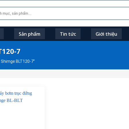
Sản phẩm
Tin tức
Giới thiệu
T120-7
 Shimge BLT120-7”