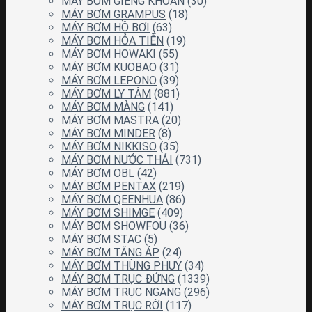
MÁY BƠM GIẾNG KHOAN
(30)
MÁY BƠM GRAMPUS
(18)
MÁY BƠM HỒ BƠI
(63)
MÁY BƠM HỎA TIỄN
(19)
MÁY BƠM HOWAKI
(55)
MÁY BƠM KUOBAO
(31)
MÁY BƠM LEPONO
(39)
MÁY BƠM LY TÂM
(881)
MÁY BƠM MÀNG
(141)
MÁY BƠM MASTRA
(20)
MÁY BƠM MINDER
(8)
MÁY BƠM NIKKISO
(35)
MÁY BƠM NƯỚC THẢI
(731)
MÁY BƠM OBL
(42)
MÁY BƠM PENTAX
(219)
MÁY BƠM QEENHUA
(86)
MÁY BƠM SHIMGE
(409)
MÁY BƠM SHOWFOU
(36)
MÁY BƠM STAC
(5)
MÁY BƠM TĂNG ÁP
(24)
MÁY BƠM THÙNG PHUY
(34)
MÁY BƠM TRỤC ĐỨNG
(1339)
MÁY BƠM TRỤC NGANG
(296)
MÁY BƠM TRỤC RỜI
(117)