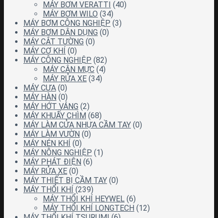
MÁY BƠM VERATTI
(40)
MÁY BƠM WILO
(34)
MÁY BƠM CÔNG NGHIỆP
(3)
MÁY BƠM DÂN DỤNG
(0)
MÁY CẮT TƯỜNG
(0)
MÁY CƠ KHÍ
(0)
MÁY CÔNG NGHIỆP
(82)
MÁY CÂN MỰC
(4)
MÁY RỬA XE
(34)
MÁY CƯA
(0)
MÁY HÀN
(0)
MÁY HỚT VÁNG
(2)
MÁY KHUẤY CHÌM
(68)
MÁY LÀM CỬA NHỰA CẦM TAY
(0)
MÁY LÀM VƯỜN
(0)
MÁY NÉN KHÍ
(0)
MÁY NÔNG NGHIỆP
(1)
MÁY PHÁT ĐIỆN
(6)
MÁY RỬA XE
(0)
MÁY THIẾT BỊ CẦM TAY
(0)
MÁY THỔI KHÍ
(239)
MÁY THỔI KHÍ HEYWEL
(6)
MÁY THỔI KHÍ LONGTECH
(12)
MÁY THỔI KHÍ TSURUMI
(6)