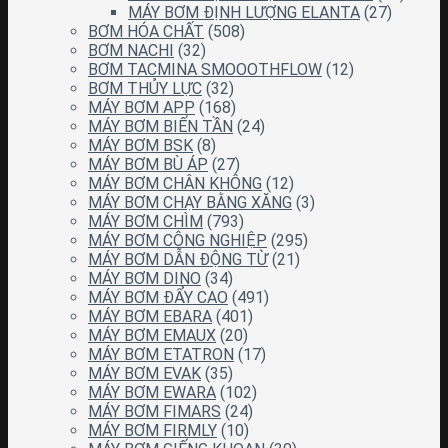
MÁY BƠM ĐỊNH LƯỢNG ELANTA
(27)
BƠM HÓA CHẤT
(508)
BƠM NACHI
(32)
BƠM TACMINA SMOOOTHFLOW
(12)
BƠM THỦY LỰC
(32)
MÁY BƠM APP
(168)
MÁY BƠM BIẾN TẦN
(24)
MÁY BƠM BSK
(8)
MÁY BƠM BÙ ÁP
(27)
MÁY BƠM CHÂN KHÔNG
(12)
MÁY BƠM CHẠY BẰNG XĂNG
(3)
MÁY BƠM CHÌM
(793)
MÁY BƠM CÔNG NGHIỆP
(295)
MÁY BƠM DẪN ĐỘNG TỪ
(21)
MÁY BƠM DINO
(34)
MÁY BƠM ĐẨY CAO
(491)
MÁY BƠM EBARA
(401)
MÁY BƠM EMAUX
(20)
MÁY BƠM ETATRON
(17)
MÁY BƠM EVAK
(35)
MÁY BƠM EWARA
(102)
MÁY BƠM FIMARS
(24)
MÁY BƠM FIRMLY
(10)