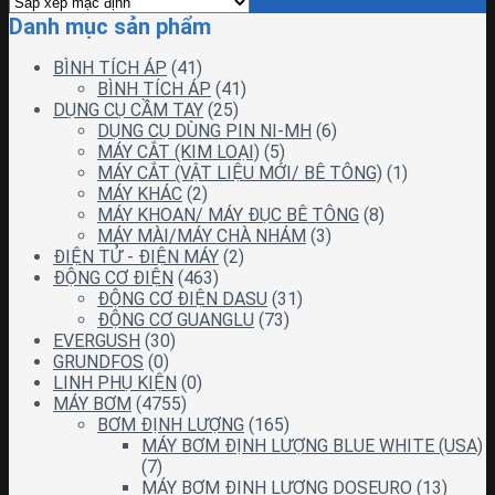
Danh mục sản phẩm
BÌNH TÍCH ÁP
(41)
BÌNH TÍCH ÁP
(41)
DỤNG CỤ CẦM TAY
(25)
DỤNG CỤ DÙNG PIN NI-MH
(6)
MÁY CẮT (KIM LOẠI)
(5)
MÁY CẮT (VẬT LIỆU MỚI/ BÊ TÔNG)
(1)
MÁY KHÁC
(2)
MÁY KHOAN/ MÁY ĐỤC BÊ TÔNG
(8)
MÁY MÀI/MÁY CHÀ NHÁM
(3)
ĐIỆN TỬ - ĐIỆN MÁY
(2)
ĐỘNG CƠ ĐIỆN
(463)
ĐỘNG CƠ ĐIỆN DASU
(31)
ĐỘNG CƠ GUANGLU
(73)
EVERGUSH
(30)
GRUNDFOS
(0)
LINH PHỤ KIỆN
(0)
MÁY BƠM
(4755)
BƠM ĐỊNH LƯỢNG
(165)
MÁY BƠM ĐỊNH LƯỢNG BLUE WHITE (USA)
(7)
MÁY BƠM ĐỊNH LƯỢNG DOSEURO
(13)