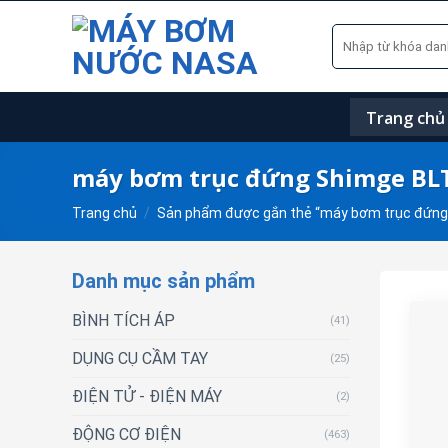
Skip
Tìm
to
kiếm:
content
Trang chủ
máy bơm trục đứng Shimge BL
Trang chủ
/
Sản phẩm được gắn thẻ “máy bơm trục đứng
Danh mục sản phẩm
BÌNH TÍCH ÁP
(41)
DỤNG CỤ CẦM TAY
(25)
ĐIỆN TỬ - ĐIỆN MÁY
(2)
ĐỘNG CƠ ĐIỆN
(463)