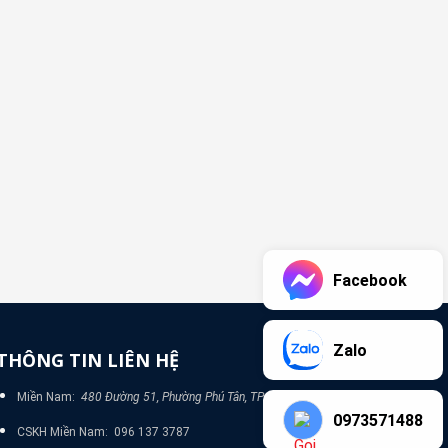
Facebook
Zalo
THÔNG TIN LIÊN HỆ
Miền Nam:
480 Đường 51, Phường Phú Tân, TP Bình Dương
0973571488
CSKH Miền Nam: 096 137 3787