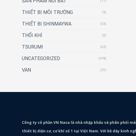
SẢN PHẨM NỔI BẬT
(11)
THIẾT BỊ MÔI TRƯỜNG
(9)
THIẾT BỊ SHINMAYWA
(53)
THỔI KHÍ
(0)
TSURUMI
(63)
UNCATEGORIZED
(478)
VAN
(31)
Công ty cổ phần VN Nasa là nhà nhập khẩu và phân phối m
thiết bị điện cơ, cơ khí số 1 tại Việt Nam. Với bề dày kinh 