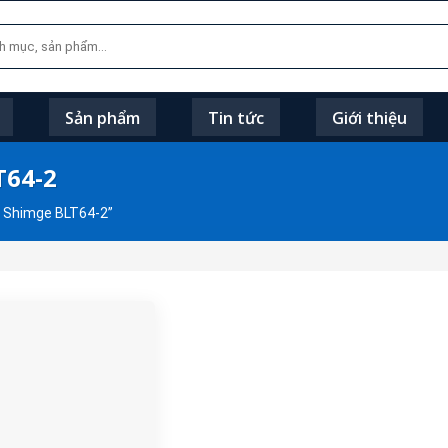
Sản phẩm
Tin tức
Giới thiệu
T64-2
 Shimge BLT64-2”