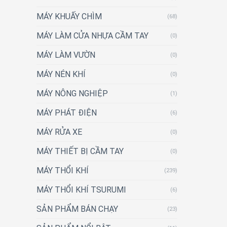
MÁY KHUẤY CHÌM
(68)
MÁY LÀM CỬA NHỰA CẦM TAY
(0)
MÁY LÀM VƯỜN
(0)
MÁY NÉN KHÍ
(0)
MÁY NÔNG NGHIỆP
(1)
MÁY PHÁT ĐIỆN
(6)
MÁY RỬA XE
(0)
MÁY THIẾT BỊ CẦM TAY
(0)
MÁY THỔI KHÍ
(239)
MÁY THỔI KHÍ TSURUMI
(6)
SẢN PHẨM BÁN CHẠY
(23)