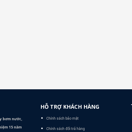
HỖ TRỢ KHÁCH HÀNG
áy bơm
nước,
Chính sách bảo mật
nghiệm 15 năm
Chính sách đổi trả hàng