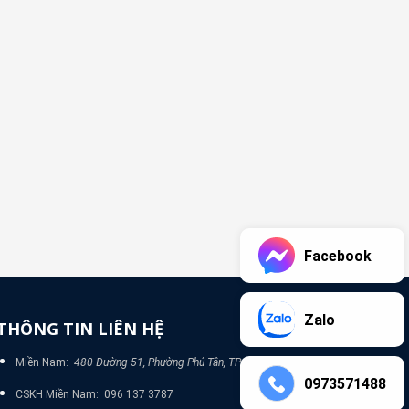
Facebook
Zalo
THÔNG TIN LIÊN HỆ
Miền Nam:
480 Đường 51, Phường Phú Tân, TP Bình Dương
0973571488
CSKH Miền Nam: 096 137 3787