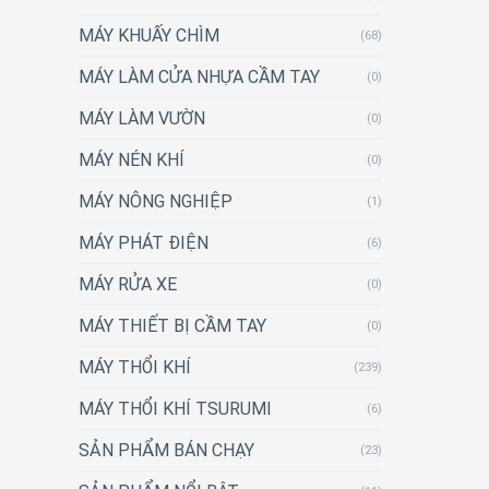
MÁY KHUẤY CHÌM
(68)
MÁY LÀM CỬA NHỰA CẦM TAY
(0)
MÁY LÀM VƯỜN
(0)
MÁY NÉN KHÍ
(0)
MÁY NÔNG NGHIỆP
(1)
MÁY PHÁT ĐIỆN
(6)
MÁY RỬA XE
(0)
MÁY THIẾT BỊ CẦM TAY
(0)
MÁY THỔI KHÍ
(239)
MÁY THỔI KHÍ TSURUMI
(6)
SẢN PHẨM BÁN CHẠY
(23)