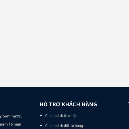
HỖ TRỢ KHÁCH HÀNG
áy bơm
nước,
Chính sách bảo mật
nghiệm 15 năm
Chính sách đổi trả hàng