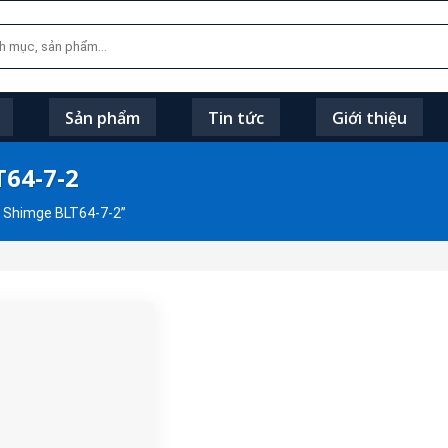
Sản phẩm
Tin tức
Giới thiệu
64-7-2
 Shimge BLT64-7-2”