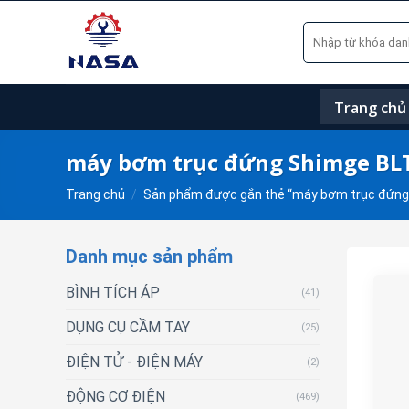
Skip
Tìm
to
kiếm:
content
Trang chủ
máy bơm trục đứng Shimge BLT
Trang chủ
/
Sản phẩm được gắn thẻ “máy bơm trục đứng
Danh mục sản phẩm
BÌNH TÍCH ÁP
(41)
DỤNG CỤ CẦM TAY
(25)
ĐIỆN TỬ - ĐIỆN MÁY
(2)
ĐỘNG CƠ ĐIỆN
(469)