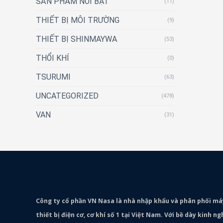
SẢN PHẨM NỔI BẬT
(11)
THIẾT BỊ MÔI TRƯỜNG
(9)
THIẾT BỊ SHINMAYWA
(53)
THỔI KHÍ
(0)
TSURUMI
(63)
UNCATEGORIZED
(478)
VAN
(31)
Công ty cổ phần VN Nasa là nhà nhập khẩu và phân phối m
thiết bị điện cơ, cơ khí số 1 tại Việt Nam. Với bề dày kinh 